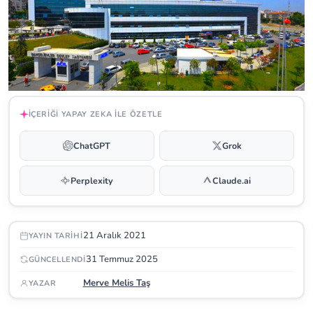
İÇERIĞI YAPAY ZEKA ILE ÖZETLE
ChatGPT
Grok
Perplexity
Claude.ai
21 Aralık 2021
YAYIN TARIHI
31 Temmuz 2025
GÜNCELLENDI
Merve Melis Taş
YAZAR