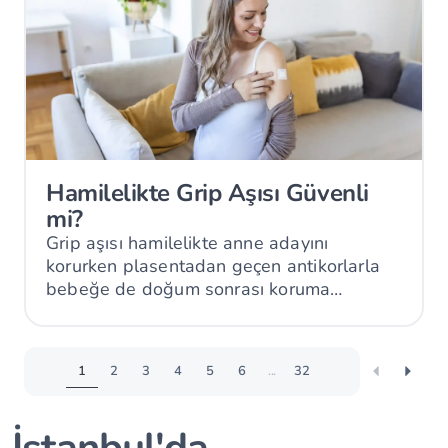
Hamilelikte Grip Aşısı Güvenli
mi?
Grip aşısı hamilelikte anne adayını
korurken plasentadan geçen antikorlarla
bebeğe de doğum sonrası koruma
sağlayabilir.
1
2
3
4
5
6
...
32
İstanbul'da