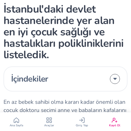
İstanbul'daki devlet
hastanelerinde yer alan
en iyi çocuk sağlığı ve
hastalıkları polikliniklerini
Çin Takvimi
Bebek İsim Bulucu
listeledik.
Bebek Burcu
Bebek Aşı Takvimi
İçindekiler
Vücut Kitle Endeksi
Gebelik Hesaplama
En az bebek sahibi olma kararı kadar önemli olan
Yumurtlama Hesaplama
Gebe Sözlüğü
çocuk doktoru seçimi anne ve babaların kafalarını
meşgul eder. Etkili iletişimden bebeğe gösterilen
hassasiyete kadar verilen sağlık hizmetleriyle göz
Ana Sayfa
Araçlar
Giriş Yap
Kayıt Ol