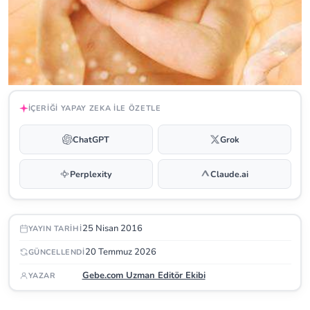
İÇERIĞI YAPAY ZEKA ILE ÖZETLE
ChatGPT
Grok
Perplexity
Claude.ai
25 Nisan 2016
YAYIN TARIHI
20 Temmuz 2026
GÜNCELLENDI
Gebe.com Uzman Editör Ekibi
YAZAR