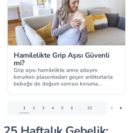
Hamilelikte Grip Aşısı Güvenli
mi?
Grip aşısı hamilelikte anne adayını
korurken plasentadan geçen antikorlarla
bebeğe de doğum sonrası koruma
sağlayabilir.
1
2
3
4
5
6
...
32
25 Haftalık Gebelik: