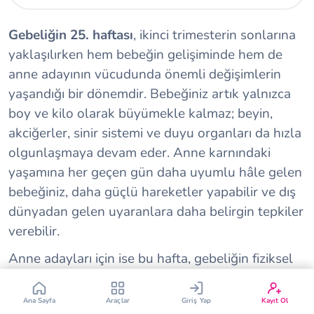
Gebeliğin 25. haftası
, ikinci trimesterin sonlarına
yaklaşılırken hem bebeğin gelişiminde hem de
anne adayının vücudunda önemli değişimlerin
yaşandığı bir dönemdir. Bebeğiniz artık yalnızca
boy ve kilo olarak büyümekle kalmaz; beyin,
Çin Takvimi
Bebek İsim Bulucu
akciğerler, sinir sistemi ve duyu organları da hızla
olgunlaşmaya devam eder. Anne karnındaki
Bebek Burcu
Bebek Aşı Takvimi
yaşamına her geçen gün daha uyumlu hâle gelen
bebeğiniz, daha güçlü hareketler yapabilir ve dış
Vücut Kitle Endeksi
Gebelik Hesaplama
dünyadan gelen uyaranlara daha belirgin tepkiler
verebilir.
Yumurtlama Hesaplama
Gebe Sözlüğü
Anne adayları için ise bu hafta, gebeliğin fiziksel
olarak daha fazla hissedildiği bir süreçtir.
21.
22.
1.
23.
2.
24.
3.
25.
4.
26.
5.
27.
6.
28.
7.
29.
8.
Büyüyen rahim nedeniyle sırt ve bel bölgesindeki
Hafta
Hafta
Hafta
Hafta
Hafta
Hafta
Hafta
Hafta
Hafta
Hafta
Hafta
Hafta
Hafta
Hafta
Hafta
Hafta
Haf
Ana Sayfa
Araçlar
Giriş Yap
Kayıt Ol