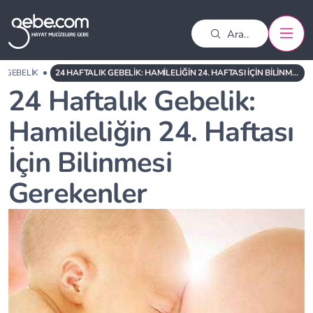
GEBELIK
24 HAFTALIK GEBELIK: HAMILELIĞIN 24. HAFTASI İÇIN BILINMESI GEREKENLER
24 Haftalık Gebelik:
Hamileliğin 24. Haftası
İçin Bilinmesi
Gerekenler