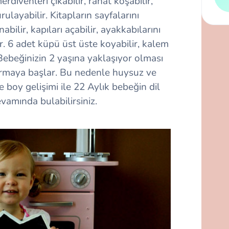
ivenleri çıkabilir, rahat koşabilir,
rulayabilir. Kitapların sayfalarını
abilir, kapıları açabilir, ayakkabılarını
ir. 6 adet küpü üst üste koyabilir, kalem
r. Bebeğinizin 2 yaşına yaklaşıyor olması
rmaya başlar. Bu nedenle huysuz ve
ve boy gelişimi ile 22 Aylık bebeğin dil
 devamında bulabilirsiniz.