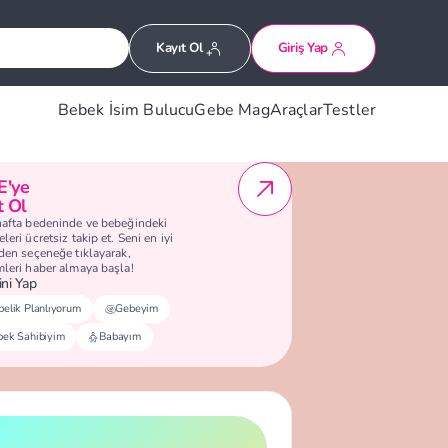
Kayıt Ol
Giriş Yap
Bebek İsim Bulucu
Gebe Mag
Araçlar
Testler
E'ye
t Ol
hafta bedeninde ve bebeğindeki
leri ücretsiz takip et. Seni en iyi
eden seçeneğe tıklayarak,
mleri haber almaya başla!
ni Yap
elik Planlıyorum
Gebeyim
bek Sahibiyim
Babayım