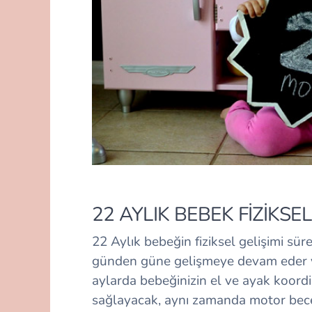
22 AYLIK BEBEK FİZİKSEL
22 Aylık bebeğin fiziksel gelişimi süre
günden güne gelişmeye devam eder ve
aylarda bebeğinizin el ve ayak koordi
sağlayacak, aynı zamanda motor bece