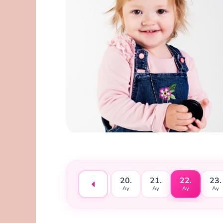
16.
17.
18.
19.
20.
21.
22.
23.
Ay
Ay
Ay
Ay
Ay
Ay
Ay
Ay