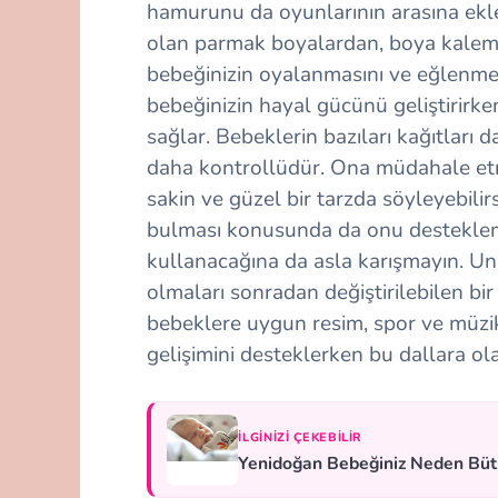
hamurunu da oyunlarının arasına ekle
olan parmak boyalardan, boya kaleml
bebeğinizin oyalanmasını ve eğlenmes
bebeğinizin hayal gücünü geliştirirken
sağlar. Bebeklerin bazıları kağıtları 
daha kontrollüdür. Ona müdahale etme
sakin ve güzel bir tarzda söyleyebilir
bulması konusunda da onu desteklemel
kullanacağına da asla karışmayın. Un
olmaları sonradan değiştirilebilen bir
bebeklere uygun resim, spor ve müzik 
gelişimini desteklerken bu dallara ola
İLGINIZI ÇEKEBILIR
Yenidoğan Bebeğiniz Neden Bü