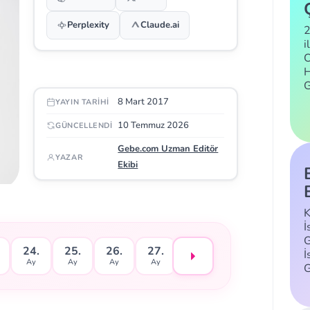
Perplexity
Claude.ai
2
i
C
H
8 Mart 2017
YAYIN TARIHI
10 Temmuz 2026
GÜNCELLENDI
Gebe.com Uzman Editör
YAZAR
Ekibi
K
İ
G
24.
25.
26.
27.
28.
29.
30.
İ
Ay
Ay
Ay
Ay
Ay
Ay
Ay