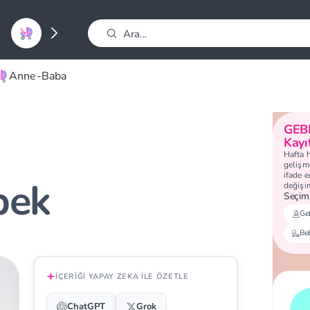
Anne-Baba
GEB
Kayı
Hafta 
gelişme
ifade 
bek
değişi
Seçimi
Geb
Be
İÇERIĞI YAPAY ZEKA ILE ÖZETLE
ChatGPT
Grok