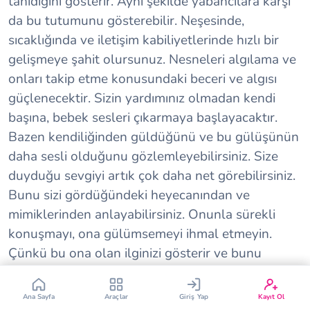
tanıdığını gösterir. Aynı şekilde yabancılara karşı
da bu tutumunu gösterebilir. Neşesinde,
sıcaklığında ve iletişim kabiliyetlerinde hızlı bir
gelişmeye şahit olursunuz. Nesneleri algılama ve
onları takip etme konusundaki beceri ve algısı
güçlenecektir. Sizin yardımınız olmadan kendi
başına, bebek sesleri çıkarmaya başlayacaktır.
Çin Takvimi
Bebek İsim Bulucu
Bazen kendiliğinden güldüğünü ve bu gülüşünün
daha sesli olduğunu gözlemleyebilirsiniz. Size
Bebek Burcu
Bebek Aşı Takvimi
duyduğu sevgiyi artık çok daha net görebilirsiniz.
Bunu sizi gördüğündeki heyecanından ve
Vücut Kitle Endeksi
Gebelik Hesaplama
mimiklerinden anlayabilirsiniz. Onunla sürekli
konuşmayı, ona gülümsemeyi ihmal etmeyin.
Yumurtlama Hesaplama
Gebe Sözlüğü
Çünkü bu ona olan ilginizi gösterir ve bunu
görmek onun oldukça hoşuna gidecektir.
1.
1.
2.
2.
3.
3.
4.
4.
5.
5.
6.
6.
7.
7.
8.
8.
Ay
Ay
Ay
Ay
Ay
Ay
Ay
Ay
Ay
Ay
Ay
Ay
Ay
Ay
Ay
Ay
Ana Sayfa
Araçlar
Giriş Yap
Kayıt Ol