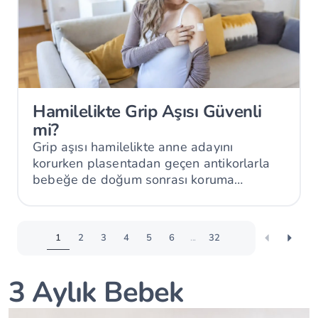
Hamilelikte Grip Aşısı Güvenli
mi?
Grip aşısı hamilelikte anne adayını
korurken plasentadan geçen antikorlarla
bebeğe de doğum sonrası koruma
sağlayabilir.
1
2
3
4
5
6
...
32
3 Aylık Bebek