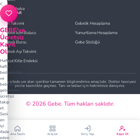
×
Anne-baba
ARAÇLAR
Çin Takvimi
Gebelik Hesaplama
GEBE'ye
Bebek İsim Bulucu
Yumurtlama Hesaplama
Ücretsiz
Bebek Burcu
Gebe Sözlüğü
Kayıt
Ol
Bebek Aşı Takvimi
Çin Takvimi
Bebek İsim Bulucu
Hafta
Vücut Kitle Endeksi
hafta
bedenindeki
Bebek Burcu
Bebek Aşı Takvimi
ve
Bu sitede yer alan içerikler tamamen bilgilendirme amaçlıdır. Doktor tavsiyesi
bebeğindeki
yerine kesinlikle geçmez. Tanı ve tedavi için hekiminize danışınız.
gelişmeleri
Vücut Kitle Endeksi
Gebelik Hesaplama
ücretsiz
takip
© 2026 Gebe. Tüm hakları saklıdır.
et.
Yumurtlama Hesaplama
Gebe Sözlüğü
Seni
en
iyi
ifade
Ana Sayfa
Araçlar
Giriş Yap
Kayıt Ol
eden