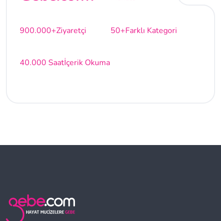
900.000+
Ziyaretçi
50+
Farklı Kategori
40.000 Saat
İçerik Okuma