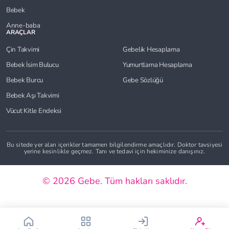
Bebek
Anne-baba
ARAÇLAR
Çin Takvimi
Gebelik Hesaplama
Bebek İsim Bulucu
Yumurtlama Hesaplama
Bebek Burcu
Gebe Sözlüğü
Bebek Aşı Takvimi
Çin Takvimi
Bebek İsim Bulucu
Vücut Kitle Endeksi
Bebek Burcu
Bebek Aşı Takvimi
Bu sitede yer alan içerikler tamamen bilgilendirme amaçlıdır. Doktor tavsiyesi
yerine kesinlikle geçmez. Tanı ve tedavi için hekiminize danışınız.
Vücut Kitle Endeksi
Gebelik Hesaplama
© 2026 Gebe. Tüm hakları saklıdır.
Yumurtlama Hesaplama
Gebe Sözlüğü