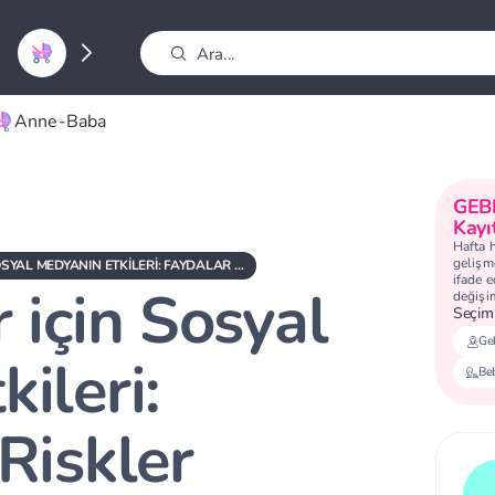
Anne-Baba
GEB
Kayı
Hafta 
gelişme
YENI ANNELER IÇIN SOSYAL MEDYANIN ETKILERI: FAYDALAR VE RISKLER
ifade 
 için Sosyal
değişi
Seçimi
Geb
ileri:
Be
Riskler