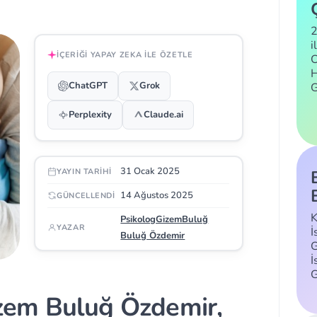
2
i
İÇERIĞI YAPAY ZEKA ILE ÖZETLE
C
H
ChatGPT
Grok
Perplexity
Claude.ai
31 Ocak 2025
YAYIN TARIHI
14 Ağustos 2025
GÜNCELLENDI
K
PsikologGizemBuluğ
YAZAR
İ
Buluğ Özdemir
G
İ
zem Buluğ Özdemir,