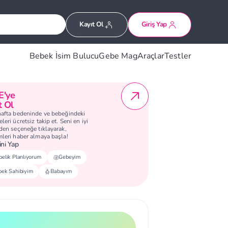
Kayıt Ol
Giriş Yap
Bebek İsim Bulucu
Gebe Mag
Araçlar
Testler
E'ye
t Ol
hafta bedeninde ve bebeğindeki
leri ücretsiz takip et. Seni en iyi
eden seçeneğe tıklayarak,
mleri haber almaya başla!
ni Yap
elik Planlıyorum
Gebeyim
bek Sahibiyim
Babayım