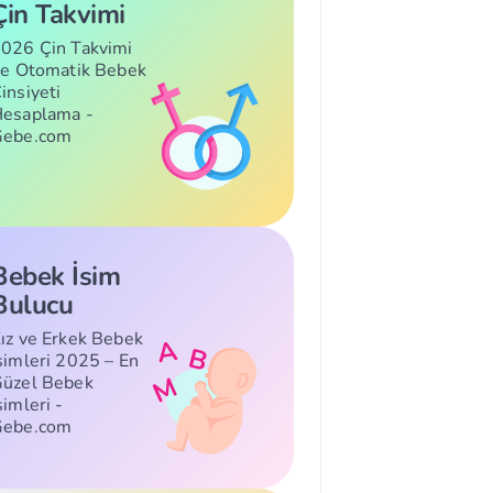
Çin Takvimi
026 Çin Takvimi
le Otomatik Bebek
insiyeti
esaplama -
Gebe.com
Bebek İsim
Bulucu
ız ve Erkek Bebek
simleri 2025 – En
üzel Bebek
simleri -
Gebe.com