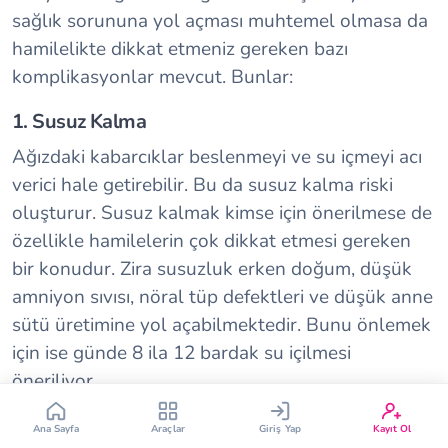
sağlık sorununa yol açması muhtemel olmasa da
hamilelikte dikkat etmeniz gereken bazı
komplikasyonlar mevcut. Bunlar:
1. Susuz Kalma
Ağızdaki kabarcıklar beslenmeyi ve su içmeyi acı
Çin Takvimi
Bebek İsim Bulucu
verici hale getirebilir. Bu da susuz kalma riski
oluşturur. Susuz kalmak kimse için önerilmese de
Bebek Burcu
Bebek Aşı Takvimi
özellikle hamilelerin çok dikkat etmesi gereken
bir konudur. Zira susuzluk erken doğum, düşük
amniyon sıvısı, nöral tüp defektleri ve düşük anne
Vücut Kitle Endeksi
Gebelik Hesaplama
sütü üretimine yol açabilmektedir. Bunu önlemek
için ise günde 8 ila 12 bardak su içilmesi
Yumurtlama Hesaplama
Gebe Sözlüğü
öneriliyor.
2. Viral Menenjit ve Ensefalit
Ana Sayfa
Araçlar
Giriş Yap
Kayıt Ol