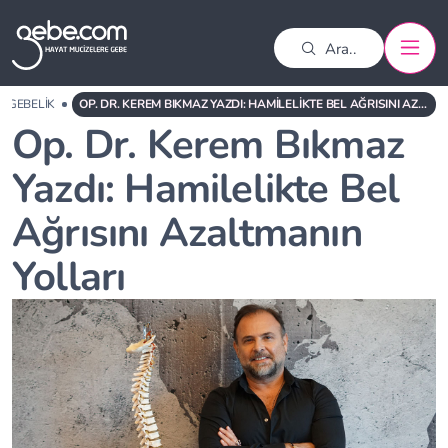
GEBELIK
OP. DR. KEREM BIKMAZ YAZDI: HAMILELIKTE BEL AĞRISINI AZALTMANIN YOLLARI
Op. Dr. Kerem Bıkmaz
Yazdı: Hamilelikte Bel
Ağrısını Azaltmanın
Yolları