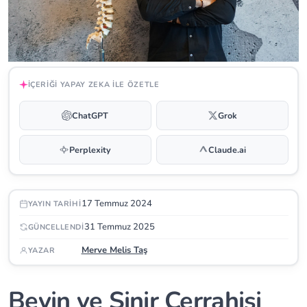
İÇERIĞI YAPAY ZEKA ILE ÖZETLE
ChatGPT
Grok
Perplexity
Claude.ai
17 Temmuz 2024
YAYIN TARIHI
31 Temmuz 2025
GÜNCELLENDI
Merve Melis Taş
YAZAR
Beyin ve Sinir Cerrahisi