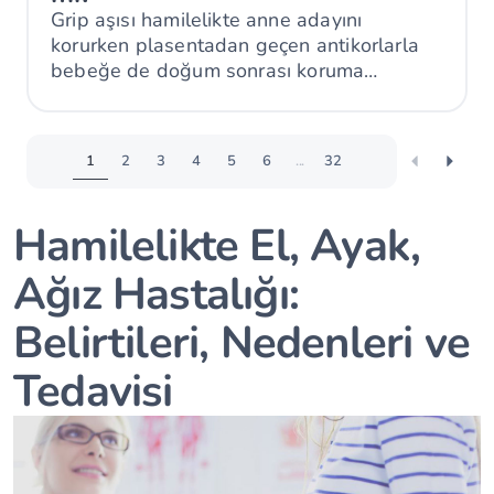
Grip aşısı hamilelikte anne adayını
korurken plasentadan geçen antikorlarla
bebeğe de doğum sonrası koruma
sağlayabilir.
1
2
3
4
5
6
...
32
Hamilelikte El, Ayak,
Ağız Hastalığı:
Belirtileri, Nedenleri ve
Tedavisi