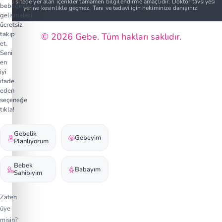
Bu sitede yer alan içerikler tamamen bilgilendirme amaçlıdır. Doktor tavsiyesi
bebeğindeki
yerine kesinlikle geçmez. Tanı ve tedavi için hekiminize danışınız.
gelişmeleri
ücretsiz
takip
© 2026 Gebe. Tüm hakları saklıdır.
et.
Seni
en
iyi
ifade
eden
seçeneğe
tıkla!
Gebelik
Gebeyim
Planlıyorum
Bebek
Babayım
Sahibiyim
Zaten
üye
misin?