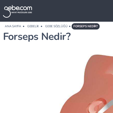
ANA SAYFA
GEBELIK
GEBE SÖZLÜĞÜ
FORSEPS NEDIR?
Forseps Nedir?