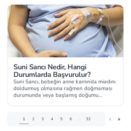
Suni Sancı Nedir, Hangi
Durumlarda Başvurulur?
Suni Sancı, bebeğin anne karnında miadını
doldurmuş olmasına rağmen doğmaması
durumunda veya başlamış doğumu
hızlandırmak amacıyla anne adayına serum
yoluyla verilen oksitosin hormonudur.
1
2
3
4
5
6
...
32