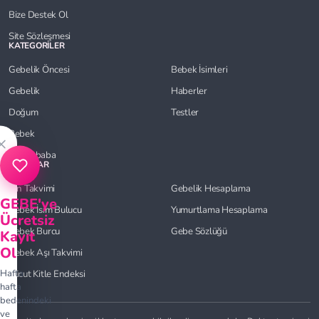
Bize Destek Ol
Site Sözleşmesi
KATEGORİLER
Gebelik Öncesi
Bebek İsimleri
Gebelik
Haberler
Doğum
Testler
Bebek
×
Anne-baba
ARAÇLAR
Çin Takvimi
Gebelik Hesaplama
GEBE'ye
Bebek İsim Bulucu
Yumurtlama Hesaplama
Ücretsiz
Bebek Burcu
Gebe Sözlüğü
Kayıt
Ol
Bebek Aşı Takvimi
Hafta
Vücut Kitle Endeksi
hafta
bedenindeki
ve