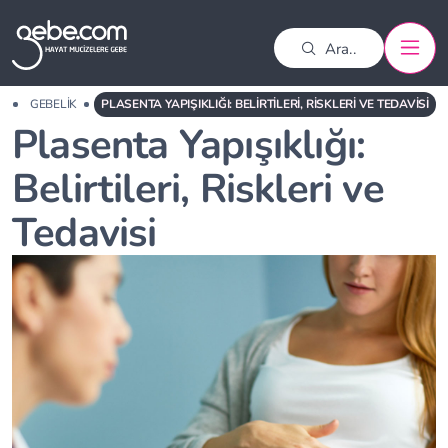
A
GEBELIK
PLASENTA YAPIŞIKLIĞI: BELIRTILERI, RISKLERI VE TEDAVISI
Plasenta Yapışıklığı:
Belirtileri, Riskleri ve
Tedavisi