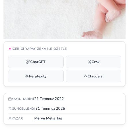
İÇERIĞI YAPAY ZEKA ILE ÖZETLE
ChatGPT
Grok
Perplexity
Claude.ai
21 Temmuz 2022
YAYIN TARIHI
31 Temmuz 2025
GÜNCELLENDI
Merve Melis Taş
YAZAR