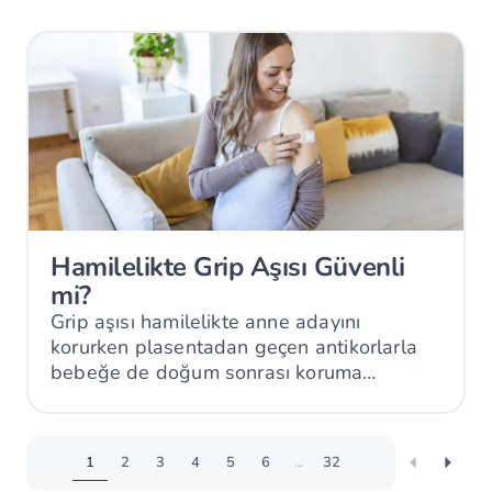
Hamilelikte Grip Aşısı Güvenli
mi?
Grip aşısı hamilelikte anne adayını
korurken plasentadan geçen antikorlarla
bebeğe de doğum sonrası koruma
sağlayabilir.
1
2
3
4
5
6
...
32