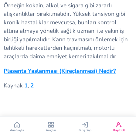
Örneğin kokain, alkol ve sigara gibi zararlı
alışkanlıklar bırakılmalıdır. Yüksek tansiyon gibi
kronik hastalıklar mevcutsa, bunları kontrol
altına almaya yönelik sağlık uzmanı ile yakın iş
birliği yapılmalıdır. Karın travmasını önlemek için
tehlikeli hareketlerden kaçınılmalı, motorlu
Çin Takvimi
Bebek İsim Bulucu
araçlarda daima emniyet kemeri takılmalıdır.
Plasenta Yaşlanması (Kireçlenmesi) Nedir?
Bebek Burcu
Bebek Aşı Takvimi
Kaynak
1
,
2
Vücut Kitle Endeksi
Gebelik Hesaplama
Yumurtlama Hesaplama
Gebe Sözlüğü
İlgili Makaleler
Ana Sayfa
Araçlar
Giriş Yap
Kayıt Ol