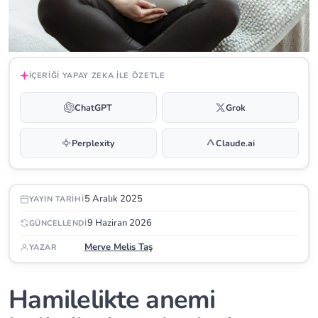
İÇERIĞI YAPAY ZEKA ILE ÖZETLE
ChatGPT
Grok
Perplexity
Claude.ai
5 Aralık 2025
YAYIN TARIHI
9 Haziran 2026
GÜNCELLENDI
Merve Melis Taş
YAZAR
Hamilelikte anemi