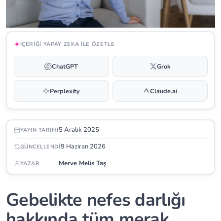
İÇERIĞI YAPAY ZEKA ILE ÖZETLE
ChatGPT
Grok
Perplexity
Claude.ai
5 Aralık 2025
YAYIN TARIHI
9 Haziran 2026
GÜNCELLENDI
Merve Melis Taş
YAZAR
Gebelikte nefes darlığı
hakkında tüm merak