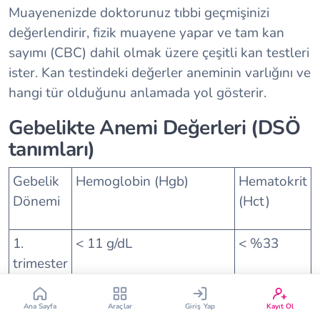
Muayenenizde doktorunuz tıbbi geçmişinizi
değerlendirir, fizik muayene yapar ve tam kan
sayımı (CBC) dahil olmak üzere çeşitli kan testleri
ister. Kan testindeki değerler aneminin varlığını ve
hangi tür olduğunu anlamada yol gösterir.
Gebelikte Anemi Değerleri (DSÖ
Çin Takvimi
Bebek İsim Bulucu
tanımları)
Bebek Burcu
Bebek Aşı Takvimi
Gebelik
Hemoglobin (Hgb)
Hematokrit
Dönemi
(Hct)
Vücut Kitle Endeksi
Gebelik Hesaplama
1.
< 11 g/dL
< %33
Yumurtlama Hesaplama
Gebe Sözlüğü
trimester
2.
< 10.5 g/dL
< %31–32
Ana Sayfa
Araçlar
Giriş Yap
Kayıt Ol