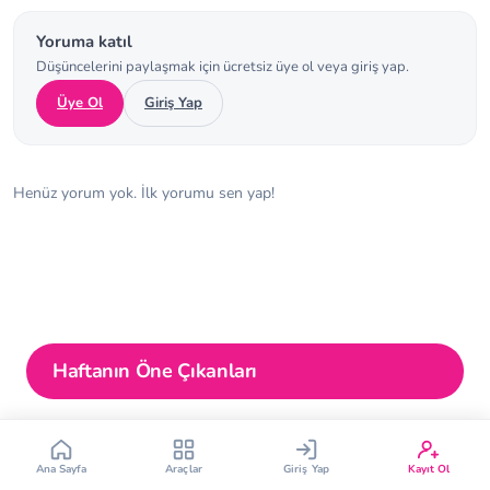
Yoruma katıl
Düşüncelerini paylaşmak için ücretsiz üye ol veya giriş yap.
Üye Ol
Giriş Yap
Çin Takvimi
Bebek İsim Bulucu
Henüz yorum yok. İlk yorumu sen yap!
Bebek Burcu
Bebek Aşı Takvimi
Vücut Kitle Endeksi
Gebelik Hesaplama
Haftanın Öne Çıkanları
Yumurtlama Hesaplama
Gebe Sözlüğü
Ana Sayfa
Araçlar
Giriş Yap
Kayıt Ol