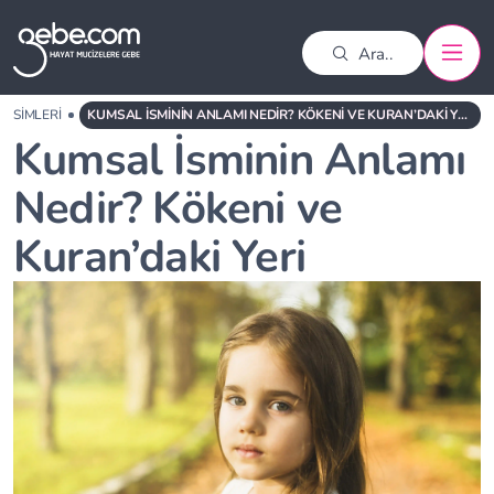
K İSIMLERI
KUMSAL İSMININ ANLAMI NEDIR? KÖKENI VE KURAN’DAKI YERI
Kumsal İsminin Anlamı
Nedir? Kökeni ve
Kuran’daki Yeri