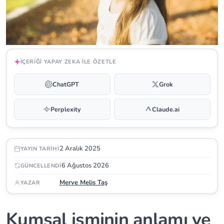
İÇERIĞI YAPAY ZEKA ILE ÖZETLE
ChatGPT
Grok
Perplexity
Claude.ai
2 Aralık 2025
YAYIN TARIHI
6 Ağustos 2026
GÜNCELLENDI
Merve Melis Taş
YAZAR
Kumsal isminin anlamı ve