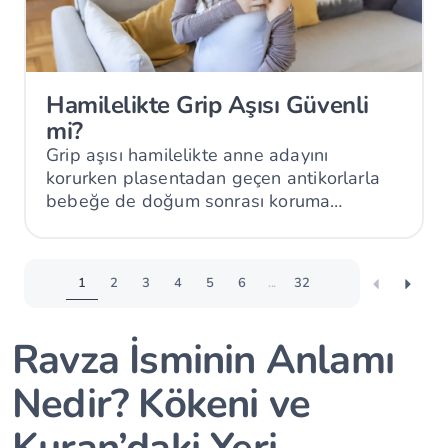
Hamilelikte Grip Aşısı Güvenli
mi?
Grip aşısı hamilelikte anne adayını
korurken plasentadan geçen antikorlarla
bebeğe de doğum sonrası koruma
sağlayabilir.
1
2
3
4
5
6
...
32
Ravza İsminin Anlamı
Nedir? Kökeni ve