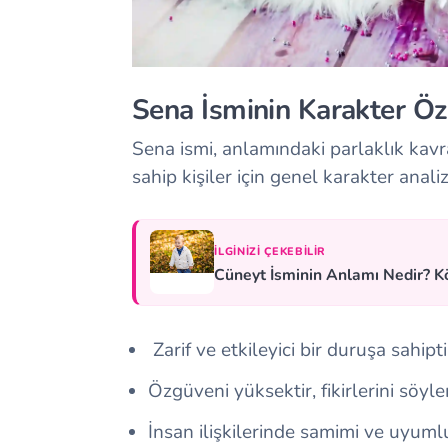
Sena İsminin Karakter Öze
Sena ismi, anlamındaki parlaklık kavr
sahip kişiler için genel karakter anali
İLGINIZI ÇEKEBILIR
Cüneyt İsminin Anlamı Nedir? Kö
Zarif ve etkileyici bir duruşa sahipti
Özgüveni yüksektir, fikirlerini söy
İnsan ilişkilerinde samimi ve uyuml