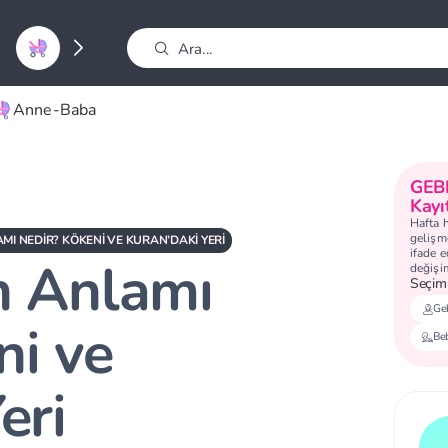
Anne-Baba
GEB
Kayı
Hafta 
gelişme
MI NEDIR? KÖKENI VE KURAN’DAKI YERI
ifade 
n Anlamı
değişi
Seçimi
Geb
ni ve
Be
eri