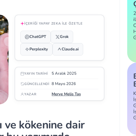
2
i
İÇERIĞI YAPAY ZEKA ILE ÖZETLE
C
H
ChatGPT
Grok
Perplexity
Claude.ai
5 Aralık 2025
YAYIN TARIHI
8 Mayıs 2026
GÜNCELLENDI
K
Merve Melis Taş
YAZAR
İ
G
İ
 ve kökenine dair