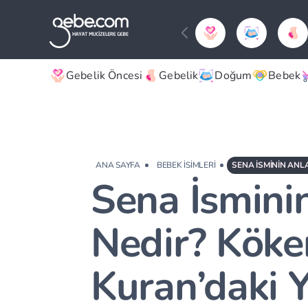
Gebelik Öncesi
Gebelik
Doğum
Bebek
ANA SAYFA
BEBEK İSIMLERI
SENA İSMININ ANLA
Sena İsmini
Nedir? Köke
Kuran’daki Y