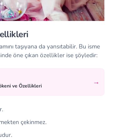
llikleri
amını taşıyana da yansıtabilir. Bu isme
zinde öne çıkan özellikler ise şöyledir:
→
keni ve Özellikleri
r.
lemekten çekinmez.
udur.