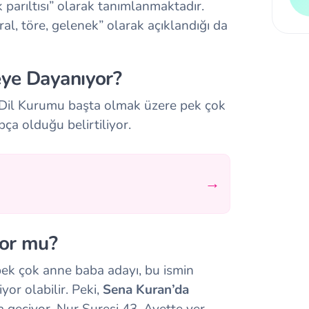
k parıltısı” olarak tanımlanmaktadır.
al, töre, gelenek” olarak açıklandığı da
eye Dayanıyor?
 Dil Kurumu başta olmak üzere pek çok
ça olduğu belirtiliyor.
→
yor mu?
pek çok anne baba adayı, bu ismin
or olabilir. Peki,
Sena Kuran’da
a geçiyor. Nur Suresi 43. Ayette yer