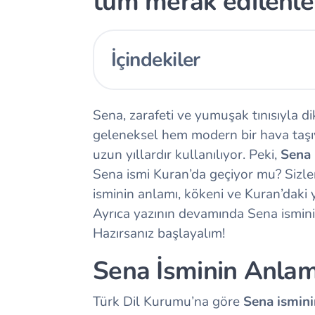
tüm merak edilenle
İçindekiler
Sena, zarafeti ve yumuşak tınısıyla d
geleneksel hem modern bir hava taşıya
uzun yıllardır kullanılıyor. Peki,
Sena
Sena ismi Kuran’da geçiyor mu? Sizler
isminin anlamı, kökeni ve Kuran’daki y
Ayrıca yazının devamında Sena isminin 
Hazırsanız başlayalım!
Sena İsminin Anlam
Türk Dil Kurumu’na göre
Sena ismini