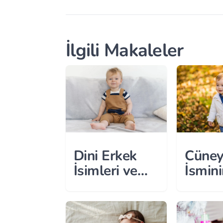
İlgili Makaleler
Dini Erkek
Cüney
İsimleri ve
İsmini
Anlamları
Anlam
Nedir
Köken