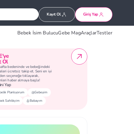
Kayıt Ol
Giriş Yap
Bebek İsim Bulucu
Gebe Mag
Araçlar
Testler
E'ye
t Ol
hafta bedeninde ve bebeğindeki
leri ücretsiz takip et. Seni en iyi
eden seçeneğe tıklayarak,
mleri haber almaya başla!
ni Yap
elik Planlıyorum
Gebeyim
bek Sahibiyim
Babayım