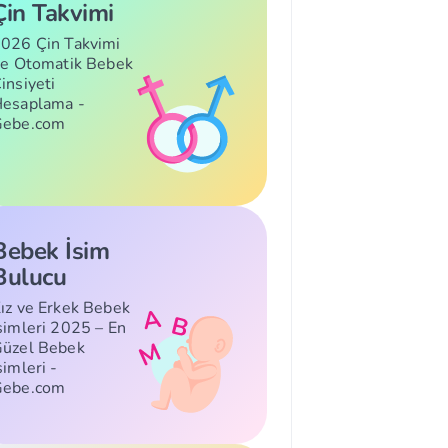
Çin Takvimi
026 Çin Takvimi
le Otomatik Bebek
insiyeti
esaplama -
Gebe.com
Bebek İsim
Bulucu
ız ve Erkek Bebek
simleri 2025 – En
üzel Bebek
simleri -
Gebe.com