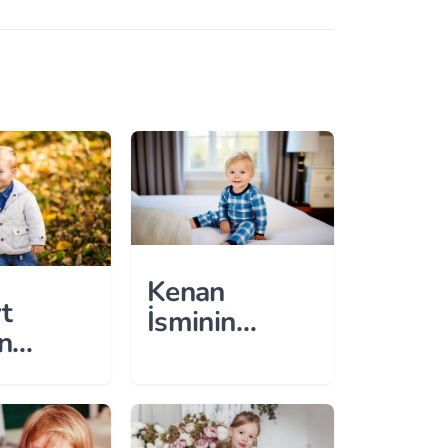
Kenan
t
İsminin
n
Anlamı
ı
Nedir?
?
Kökeni ve
i ve
Özellikleri