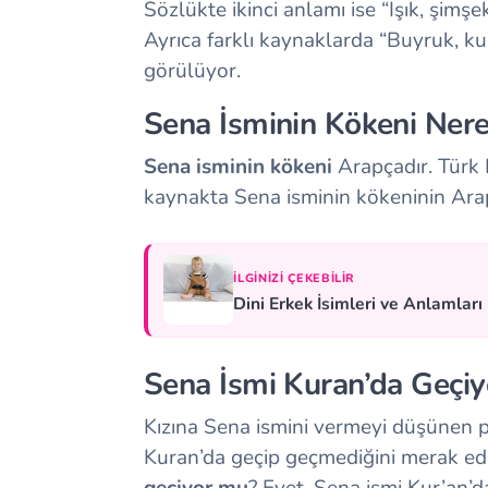
Sözlükte ikinci anlamı ise “Işık, şimşe
Ayrıca farklı kaynaklarda “Buyruk, kur
görülüyor.
Sena İsminin Kökeni Ner
Sena isminin kökeni
Arapçadır. Türk
kaynakta Sena isminin kökeninin Arap
İLGINIZI ÇEKEBILIR
Dini Erkek İsimleri ve Anlamları
Sena İsmi Kuran’da Geçi
Kızına Sena ismini vermeyi düşünen 
Kuran’da geçip geçmediğini merak ediy
geçiyor mu
? Evet, Sena ismi Kur’an’d