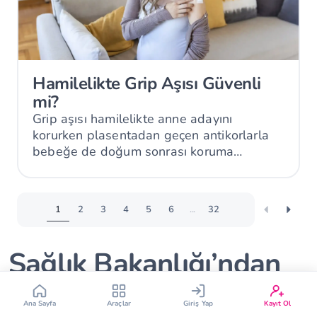
Hamilelikte Grip Aşısı Güvenli
mi?
Grip aşısı hamilelikte anne adayını
Çin Takvimi
Bebek İsim Bulucu
korurken plasentadan geçen antikorlarla
bebeğe de doğum sonrası koruma
Bebek Burcu
Bebek Aşı Takvimi
sağlayabilir.
Vücut Kitle Endeksi
Gebelik Hesaplama
1
2
3
4
5
6
...
32
Yumurtlama Hesaplama
Gebe Sözlüğü
Sağlık Bakanlığı’ndan
Yenidoğan Bebekler
Ana Sayfa
Araçlar
Giriş Yap
Kayıt Ol