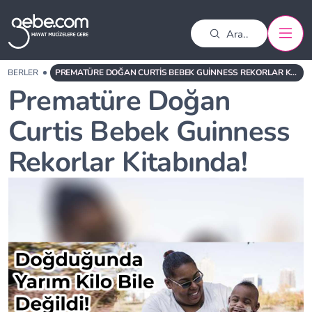
HABERLER
PREMATÜRE DOĞAN CURTIS BEBEK GUINNESS REKORLAR KITABINDA!
Prematüre Doğan
Curtis Bebek Guinness
Rekorlar Kitabında!