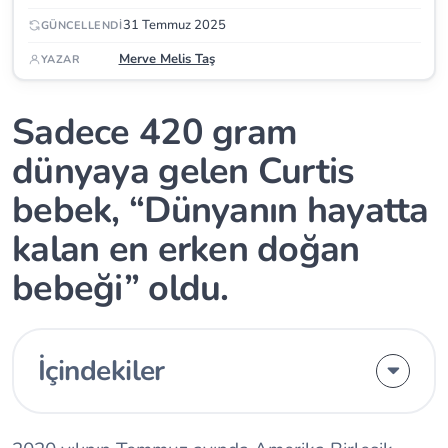
31 Temmuz 2025
GÜNCELLENDI
Merve Melis Taş
YAZAR
Sadece 420 gram
dünyaya gelen Curtis
bebek, “Dünyanın hayatta
kalan en erken doğan
bebeği” oldu.
İçindekiler