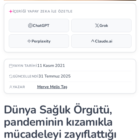
İÇERIĞI YAPAY ZEKA ILE ÖZETLE
ChatGPT
Grok
Perplexity
Claude.ai
11 Kasım 2021
YAYIN TARIHI
31 Temmuz 2025
GÜNCELLENDI
Merve Melis Taş
YAZAR
Dünya Sağlık Örgütü,
pandeminin kızamıkla
mücadeleyi zayıflattığı