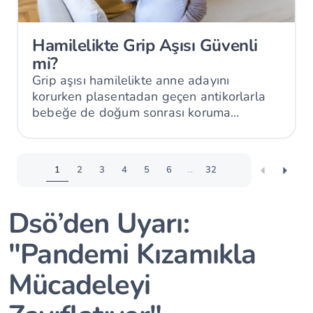
Hamilelikte Grip Aşısı Güvenli
mi?
Grip aşısı hamilelikte anne adayını
korurken plasentadan geçen antikorlarla
bebeğe de doğum sonrası koruma
sağlayabilir.
1
2
3
4
5
6
...
32
Dsö’den Uyarı:
"Pandemi Kızamıkla
Mücadeleyi