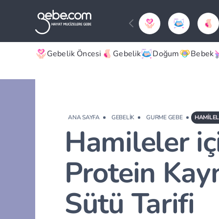
Gebelik Öncesi
Gebelik
Doğum
Bebek
ANA SAYFA
GEBELIK
GURME GEBE
Hamileler iç
Protein Kay
Sütü Tarifi