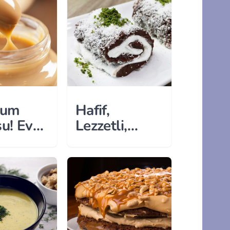
yum
Hafif,
u! Evde
Lezzetli,
çeli
Pratik:
ı
Gebelere
Özel Tatlı
Tarifi!