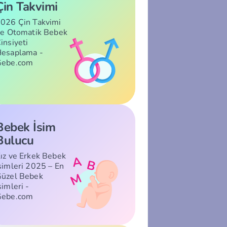
Çin Takvimi
026 Çin Takvimi
le Otomatik Bebek
insiyeti
esaplama -
Gebe.com
Bebek İsim
Bulucu
ız ve Erkek Bebek
simleri 2025 – En
üzel Bebek
simleri -
Gebe.com