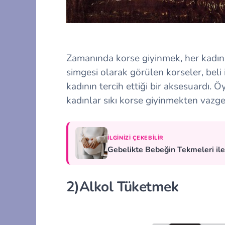
Zamanında korse giyinmek, her kadının
simgesi olarak görülen korseler, bel
kadının tercih ettiği bir aksesuardı. 
kadınlar sıkı korse giyinmekten vaz
İLGINIZI ÇEKEBILIR
Gebelikte Bebeğin Tekmeleri ile İ
2)Alkol Tüketmek