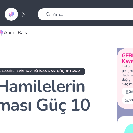
Anne-Baba
GEB
Kayı
Hafta 
gelişme
ZAMANINDA HAMILELERIN YAPTIĞI İNANMASI GÜÇ 10 DAVRANIŞ
ifade 
amilelerin
değişi
Seçimi
Geb
nması Güç 10
Be