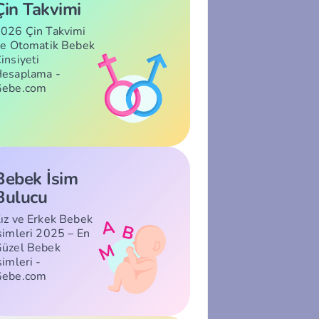
Çin Takvimi
026 Çin Takvimi
le Otomatik Bebek
insiyeti
esaplama -
Gebe.com
Bebek İsim
Bulucu
ız ve Erkek Bebek
simleri 2025 – En
üzel Bebek
simleri -
Gebe.com