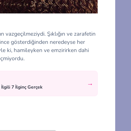
 vazgeçilmeziydi. Şıklığın ve zarafetin
i ince gösterdiğinden neredeyse her
Öyle ki, hamileyken ve emzirirken dahi
geçmiyordu.
→
lgili 7 İlginç Gerçek