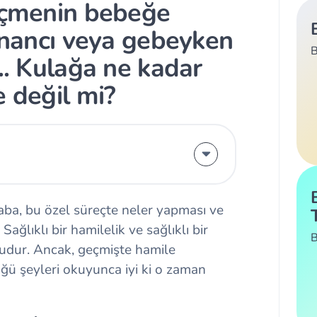
 içmenin bebeğe
 inancı veya gebeyken
B
... Kulağa ne kadar
e değil mi?
ba, bu özel süreçte neler yapması ve
Sağlıklı bir hamilelik ve sağlıklı bir
B
budur. Ancak, geçmişte hamile
ğü şeyleri okuyunca iyi ki o zaman