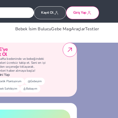
Kayıt Ol
Giriş Yap
Bebek İsim Bulucu
Gebe Mag
Araçlar
Testler
E'ye
t Ol
hafta bedeninde ve bebeğindeki
leri ücretsiz takip et. Seni en iyi
eden seçeneğe tıklayarak,
mleri haber almaya başla!
ni Yap
elik Planlıyorum
Gebeyim
bek Sahibiyim
Babayım