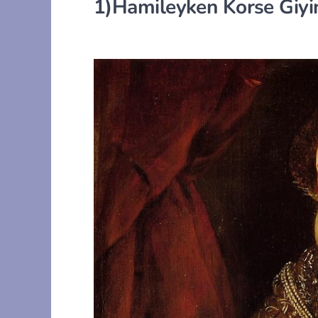
1)Hamileyken Korse Giy