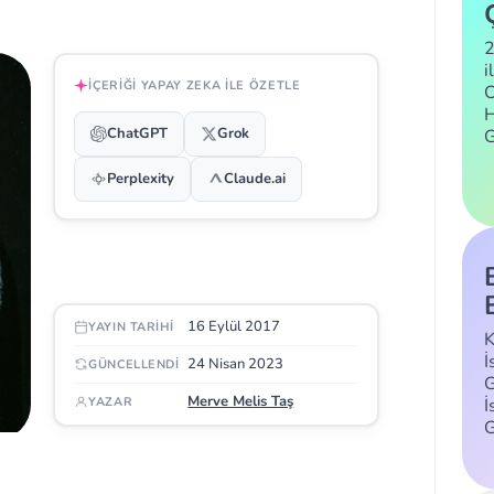
2
i
İÇERIĞI YAPAY ZEKA ILE ÖZETLE
C
H
ChatGPT
Grok
Perplexity
Claude.ai
16 Eylül 2017
YAYIN TARIHI
K
İ
24 Nisan 2023
GÜNCELLENDI
G
Merve Melis Taş
İ
YAZAR