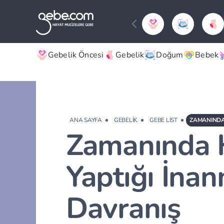
Gebelik Öncesi
Gebelik
Doğum
Bebek
ANA SAYFA
GEBELIK
GEBE LIST
Zamanında H
Yaptığı İna
Davranış