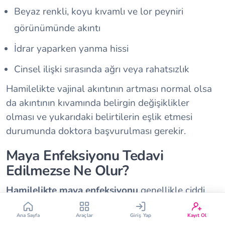
Beyaz renkli, koyu kıvamlı ve lor peyniri
görünümünde akıntı
İdrar yaparken yanma hissi
Cinsel ilişki sırasında ağrı veya rahatsızlık
Çin Takvimi
Bebek İsim Bulucu
Hamilelikte vajinal akıntının artması normal olsa
da akıntının kıvamında belirgin değişiklikler
olması ve yukarıdaki belirtilerin eşlik etmesi
Bebek Burcu
Bebek Aşı Takvimi
durumunda doktora başvurulması gerekir.
Vücut Kitle Endeksi
Gebelik Hesaplama
Maya Enfeksiyonu Tedavi
Edilmezse Ne Olur?
Yumurtlama Hesaplama
Gebe Sözlüğü
Hamilelikte maya enfeksiyonu
genellikle ciddi
komplikasyonlara yol açmaz. Ancak tedavi
Ana Sayfa
Araçlar
Giriş Yap
Kayıt Ol
edilmediğinde yaşam kalitesini önemli ölçüde