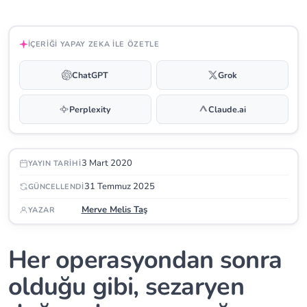
İÇERIĞI YAPAY ZEKA ILE ÖZETLE
ChatGPT
Grok
Perplexity
Claude.ai
3 Mart 2020
YAYIN TARIHI
31 Temmuz 2025
GÜNCELLENDI
Merve Melis Taş
YAZAR
Her operasyondan sonra
olduğu gibi, sezaryen