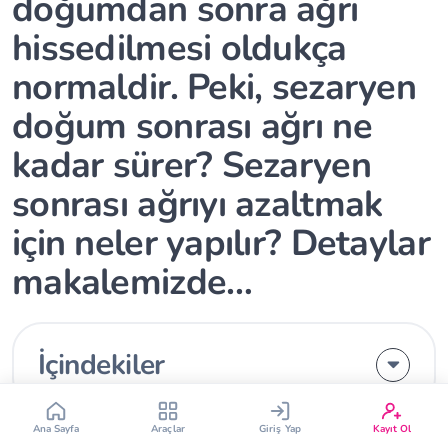
doğumdan sonra ağrı
hissedilmesi oldukça
normaldir. Peki, sezaryen
doğum sonrası ağrı ne
kadar sürer? Sezaryen
Çin Takvimi
Bebek İsim Bulucu
sonrası ağrıyı azaltmak
için neler yapılır? Detaylar
Bebek Burcu
Bebek Aşı Takvimi
makalemizde…
Vücut Kitle Endeksi
Gebelik Hesaplama
Yumurtlama Hesaplama
Gebe Sözlüğü
İçindekiler
Ana Sayfa
Araçlar
Giriş Yap
Kayıt Ol