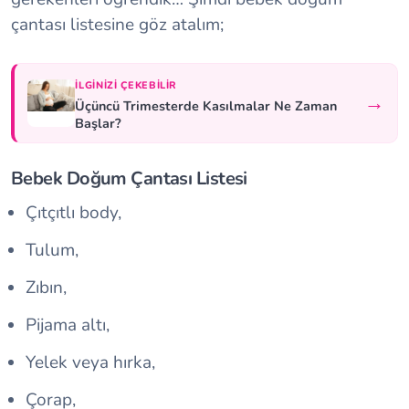
çantası listesine göz atalım;
İLGINIZI ÇEKEBILIR
→
Üçüncü Trimesterde Kasılmalar Ne Zaman
Başlar?
Bebek Doğum Çantası Listesi
Çıtçıtlı body,
Tulum,
Zıbın,
Pijama altı,
Yelek veya hırka,
Çorap,