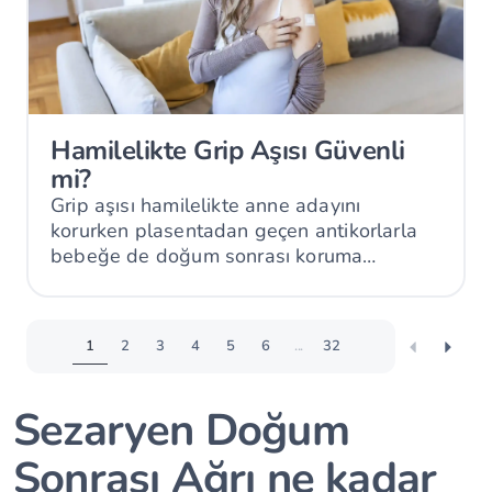
Hamilelikte Grip Aşısı Güvenli
mi?
Grip aşısı hamilelikte anne adayını
korurken plasentadan geçen antikorlarla
bebeğe de doğum sonrası koruma
sağlayabilir.
1
2
3
4
5
6
...
32
Sezaryen Doğum
Sonrası Ağrı ne kadar