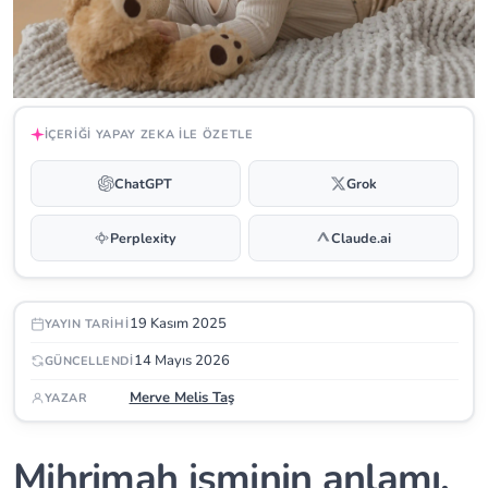
İÇERIĞI YAPAY ZEKA ILE ÖZETLE
ChatGPT
Grok
Perplexity
Claude.ai
19 Kasım 2025
YAYIN TARIHI
14 Mayıs 2026
GÜNCELLENDI
Merve Melis Taş
YAZAR
Mihrimah isminin anlamı,