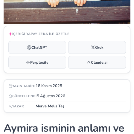
İÇERIĞI YAPAY ZEKA ILE ÖZETLE
ChatGPT
Grok
Perplexity
Claude.ai
18 Kasım 2025
YAYIN TARIHI
5 Ağustos 2026
GÜNCELLENDI
Merve Melis Taş
YAZAR
Aymira isminin anlamı ve