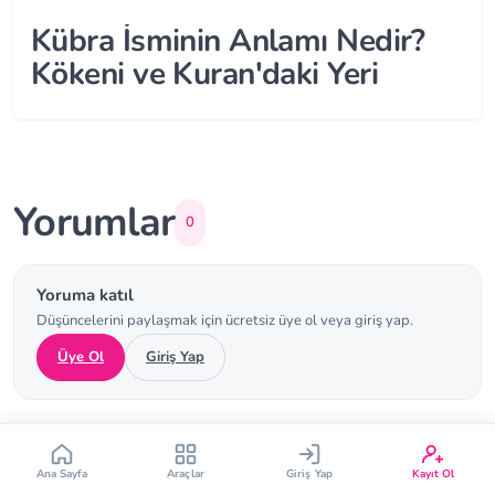
Kübra İsminin Anlamı Nedir?
Kökeni ve Kuran'daki Yeri
Çin Takvimi
Bebek İsim Bulucu
Yorumlar
0
Bebek Burcu
Bebek Aşı Takvimi
Yoruma katıl
Düşüncelerini paylaşmak için ücretsiz üye ol veya giriş yap.
Vücut Kitle Endeksi
Gebelik Hesaplama
Üye Ol
Giriş Yap
Yumurtlama Hesaplama
Gebe Sözlüğü
Henüz yorum yok. İlk yorumu sen yap!
Ana Sayfa
Araçlar
Giriş Yap
Kayıt Ol