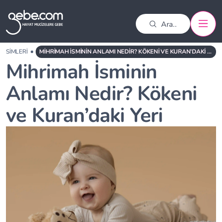
K İSIMLERI
MIHRIMAH İSMININ ANLAMI NEDIR? KÖKENI VE KURAN’DAKI YERI
Mihrimah İsminin
Anlamı Nedir? Kökeni
ve Kuran’daki Yeri