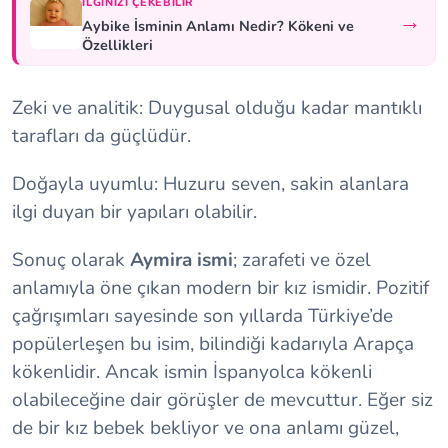
İLGINIZI ÇEKEBILIR
→
Aybike İsminin Anlamı Nedir? Kökeni ve
Özellikleri
Zeki ve analitik: Duygusal olduğu kadar mantıklı
tarafları da güçlüdür.
Doğayla uyumlu: Huzuru seven, sakin alanlara
ilgi duyan bir yapıları olabilir.
Sonuç olarak
Aymira ismi
; zarafeti ve özel
anlamıyla öne çıkan modern bir kız ismidir. Pozitif
çağrışımları sayesinde son yıllarda Türkiye’de
popülerleşen bu isim, bilindiği kadarıyla Arapça
kökenlidir. Ancak ismin İspanyolca kökenli
olabileceğine dair görüşler de mevcuttur. Eğer siz
de bir kız bebek bekliyor ve ona anlamı güzel,