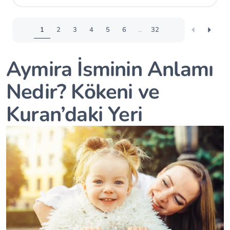
1
2
3
4
5
6
...
32
Aymira İsminin Anlamı
Nedir? Kökeni ve
Kuran’daki Yeri