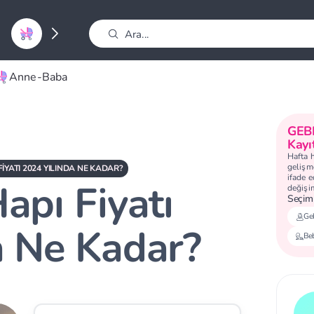
Anne-Baba
GEB
Kayı
Hafta 
gelişme
FIYATI 2024 YILINDA NE KADAR?
ifade 
apı Fiyatı
değişi
Seçimi
Geb
a Ne Kadar?
Be