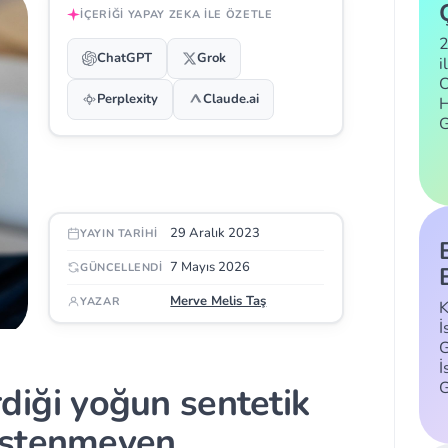
İÇERIĞI YAPAY ZEKA ILE ÖZETLE
2
ChatGPT
Grok
i
C
Perplexity
Claude.ai
H
29 Aralık 2023
YAYIN TARIHI
7 Mayıs 2026
GÜNCELLENDI
Merve Melis Taş
YAZAR
K
İ
G
İ
rdiği yoğun sentetik
istenmeyen