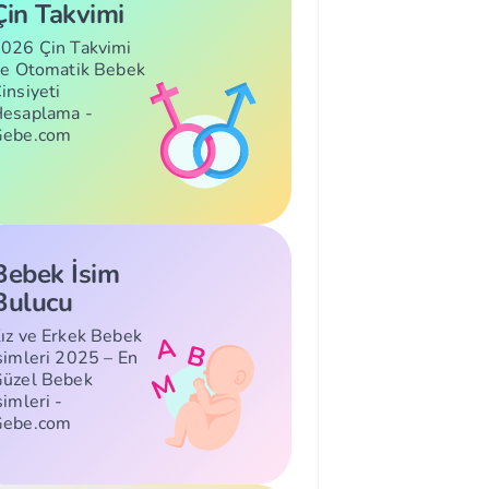
Çin Takvimi
026 Çin Takvimi
le Otomatik Bebek
insiyeti
esaplama -
Gebe.com
Bebek İsim
Bulucu
ız ve Erkek Bebek
simleri 2025 – En
üzel Bebek
simleri -
Gebe.com