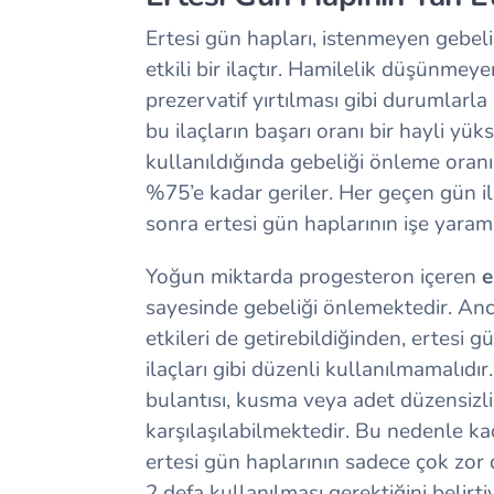
Ertesi gün hapları, istenmeyen gebel
etkili bir ilaçtır. Hamilelik düşünmey
prezervatif yırtılması gibi durumlarla 
bu ilaçların başarı oranı bir hayli yüks
kullanıldığında gebeliği önleme oranı
%75’e kadar geriler. Her geçen gün il
sonra ertesi gün haplarının işe yara
Yoğun miktarda progesteron içeren
e
sayesinde gebeliği önlemektedir. An
etkileri de getirebildiğinden, ertesi 
ilaçları gibi düzenli kullanılmamalıdı
bulantısı, kusma veya adet düzensizliğ
karşılaşılabilmektedir. Bu nedenle ka
ertesi gün haplarının sadece çok zor 
2 defa kullanılması gerektiğini belirti