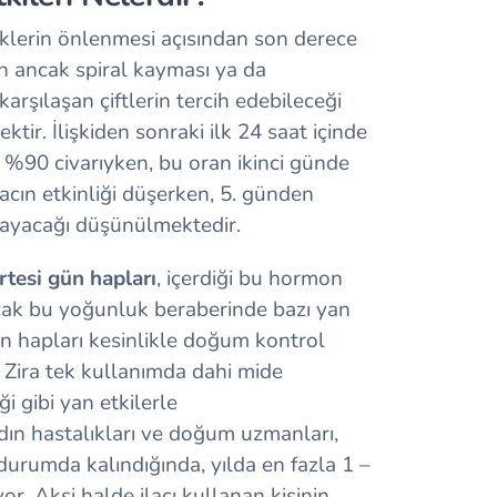
iklerin önlenmesi açısından son derece
en ancak spiral kayması ya da
karşılaşan çiftlerin tercih edebileceği
ektir. İlişkiden sonraki ilk 24 saat içinde
 %90 civarıyken, bu oran ikinci günde
acın etkinliği düşerken, 5. günden
mayacağı düşünülmektedir.
rtesi gün hapları
, içerdiği bu hormon
cak bu yoğunluk beraberinde bazı yan
gün hapları kesinlikle doğum kontrol
r. Zira tek kullanımda dahi mide
i gibi yan etkilerle
dın hastalıkları ve doğum uzmanları,
durumda kalındığında, yılda en fazla 1 –
yor. Aksi halde ilacı kullanan kişinin