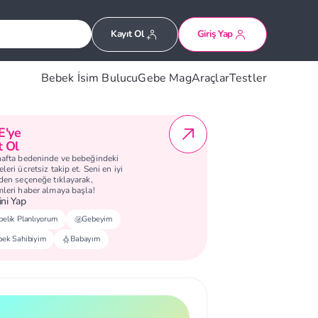
Kayıt Ol
Giriş Yap
Bebek İsim Bulucu
Gebe Mag
Araçlar
Testler
E'ye
t Ol
hafta bedeninde ve bebeğindeki
leri ücretsiz takip et. Seni en iyi
eden seçeneğe tıklayarak,
mleri haber almaya başla!
ni Yap
elik Planlıyorum
Gebeyim
bek Sahibiyim
Babayım