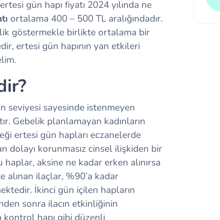
 ertesi gün hapı fiyatı 2024 yılında ne
tı
ortalama 400 – 500 TL aralığındadır.
lik göstermekle birlikte ortalama bir
dir, ertesi gün hapının yan etkileri
elim.
dir?
on seviyesi sayesinde istenmeyen
çtır. Gebelik planlamayan kadınların
ceği ertesi gün hapları eczanelerde
n dolayı korunmasız cinsel ilişkiden bir
 haplar, aksine ne kadar erken alınırsa
tte alınan ilaçlar, %90’a kadar
tedir. İkinci gün içilen hapların
den sonra ilacın etkinliğinin
ontrol hapı gibi düzenli