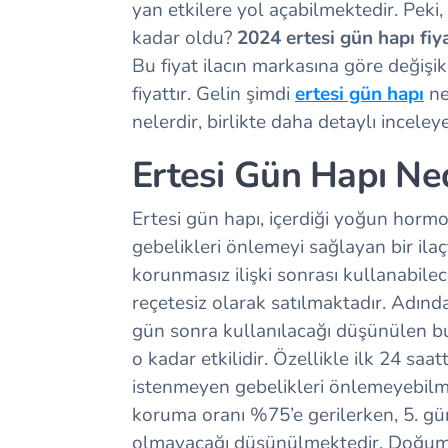
yan etkilere yol açabilmektedir. Peki,
kadar oldu?
2024 ertesi gün hapı fiya
Bu fiyat ilacın markasına göre değişik
fiyattır. Gelin şimdi
ertesi gün hapı
ne
nelerdir, birlikte daha detaylı inceley
Ertesi Gün Hapı Ne
Ertesi gün hapı, içerdiği yoğun horm
gebelikleri önlemeyi sağlayan bir ila
korunmasız ilişki sonrası kullanabile
reçetesiz olarak satılmaktadır. Adında
gün sonra kullanılacağı düşünülen bu
o kadar etkilidir. Özellikle ilk 24 saa
istenmeyen gebelikleri önlemeyebilmek
koruma oranı %75’e gerilerken, 5. gün
olmayacağı düşünülmektedir. Doğum k