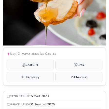
İÇERIĞI YAPAY ZEKA ILE ÖZETLE
ChatGPT
Grok
Perplexity
Claude.ai
15 Mart 2023
YAYIN TARIHI
31 Temmuz 2025
GÜNCELLENDI