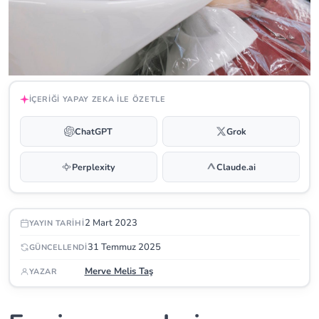
İÇERIĞI YAPAY ZEKA ILE ÖZETLE
ChatGPT
Grok
Perplexity
Claude.ai
2 Mart 2023
YAYIN TARIHI
31 Temmuz 2025
GÜNCELLENDI
Merve Melis Taş
YAZAR