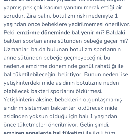
yapmış pek çok kadının yanıtını merak ettiği bir
sorudur. Zira balın, botulizm riski nedeniyle 1
yaşından önce bebeklere yedirilmemesi öneriliyor.
Peki,
emzirme döneminde bal yenir mi
? Baldaki
bakteri sporları anne sütünden bebeğe geçer mi?
Uzmanlar, balda bulunan botulizm sporlarının
anne sütünden bebeğe geçmeyeceğini, bu
nedenle emzirme döneminde gönül rahatlığı ile
bal tüketilebileceğini belirtiyor. Bunun nedeni ise
yetişkinlerdeki mide asidinin botulizme neden
olabilecek bakteri sporlarını öldürmesi.
Yetişkinlerin aksine, bebeklerin olgunlaşmamış
sindirim sistemleri bakterileri öldürecek mide
asidinden yoksun olduğu için balı 1 yaşından
önce tüketmeleri önerilmiyor. Gelin şimdi,
emziren annelerde bal tüketimi
ile ilgili tüm