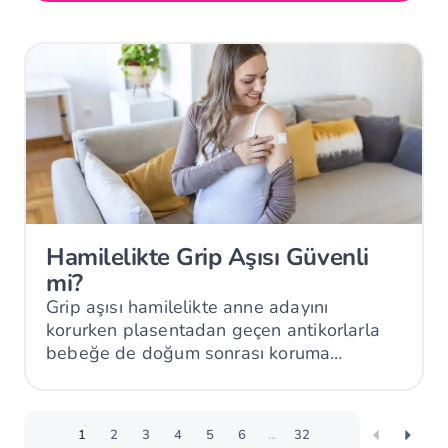
Hamilelikte Grip Aşısı Güvenli
mi?
Grip aşısı hamilelikte anne adayını
korurken plasentadan geçen antikorlarla
bebeğe de doğum sonrası koruma
sağlayabilir.
1
2
3
4
5
6
...
32