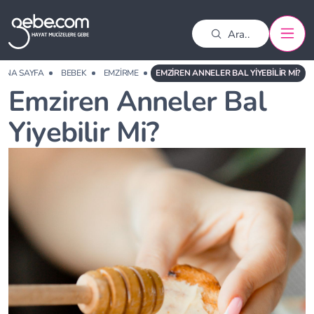
ANA SAYFA
BEBEK
EMZIRME
EMZIREN ANNELER BAL YIYEBILIR MI?
Emziren Anneler Bal
Yiyebilir Mi?