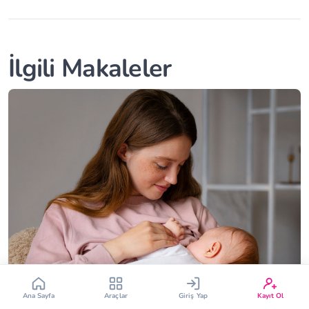
İlgili Makaleler
Çin Takvimi
Bebek İsim Bulucu
Bebek Burcu
Bebek Aşı Takvimi
Vücut Kitle Endeksi
Gebelik Hesaplama
Yumurtlama Hesaplama
Gebe Sözlüğü
Ana Sayfa
Araçlar
Giriş Yap
Kayıt Ol