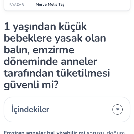
Merve Melis Taş
YAZAR
1 yaşından küçük
bebeklere yasak olan
balın, emzirme
döneminde anneler
tarafından tüketilmesi
güvenli mi?
İçindekiler
Emziren anneler bal yiyebilir mi
sorusu, doğum