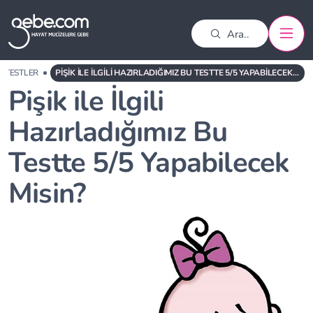
TESTLER
PIŞIK ILE İLGILI HAZIRLADIĞIMIZ BU TESTTE 5/5 YAPABILECEK MISIN?
Pişik ile İlgili
Hazırladığımız Bu
Testte 5/5 Yapabilecek
Misin?