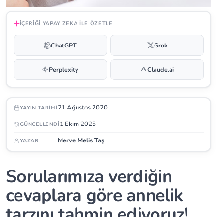
İÇERIĞI YAPAY ZEKA ILE ÖZETLE
ChatGPT
Grok
Perplexity
Claude.ai
21 Ağustos 2020
YAYIN TARIHI
1 Ekim 2025
GÜNCELLENDI
Merve Melis Taş
YAZAR
Sorularımıza verdiğin
cevaplara göre annelik
tarzını tahmin ediyoruz!