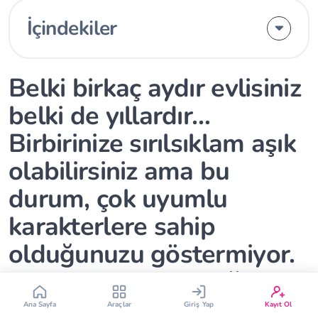
İçindekiler
Belki birkaç aydır evlisiniz
belki de yıllardır…
Çin Takvimi
Bebek İsim Bulucu
Birbirinize sırılsıklam aşık
olabilirsiniz ama bu
Bebek Burcu
Bebek Aşı Takvimi
durum, çok uyumlu
Vücut Kitle Endeksi
Gebelik Hesaplama
karakterlere sahip
olduğunuzu göstermiyor.
Yumurtlama Hesaplama
Gebe Sözlüğü
Sizler için hazırladığımız 8
sorudan oluşan bu test ile
Ana Sayfa
Araçlar
Giriş Yap
Kayıt Ol