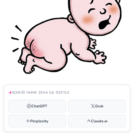
İÇERIĞI YAPAY ZEKA ILE ÖZETLE
ChatGPT
Grok
Perplexity
Claude.ai