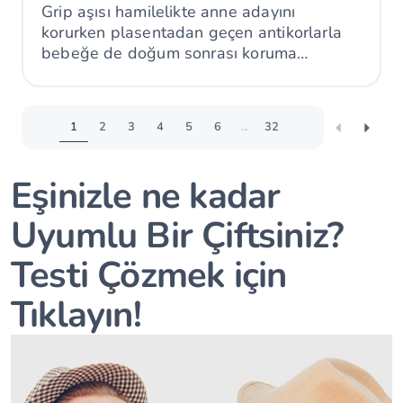
Grip aşısı hamilelikte anne adayını
korurken plasentadan geçen antikorlarla
bebeğe de doğum sonrası koruma
sağlayabilir.
1
2
3
4
5
6
...
32
Eşinizle ne kadar
Uyumlu Bir Çiftsiniz?
Testi Çözmek için
Tıklayın!