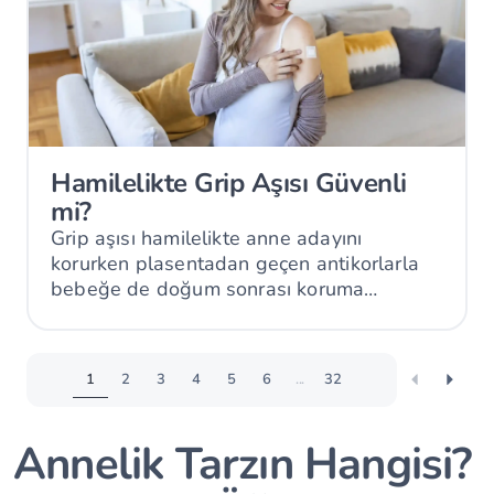
Hamilelikte Grip Aşısı Güvenli
mi?
Grip aşısı hamilelikte anne adayını
korurken plasentadan geçen antikorlarla
bebeğe de doğum sonrası koruma
sağlayabilir.
1
2
3
4
5
6
...
32
Annelik Tarzın Hangisi?