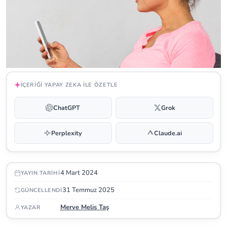
İÇERIĞI YAPAY ZEKA ILE ÖZETLE
ChatGPT
Grok
Perplexity
Claude.ai
4 Mart 2024
YAYIN TARIHI
31 Temmuz 2025
GÜNCELLENDI
Merve Melis Taş
YAZAR