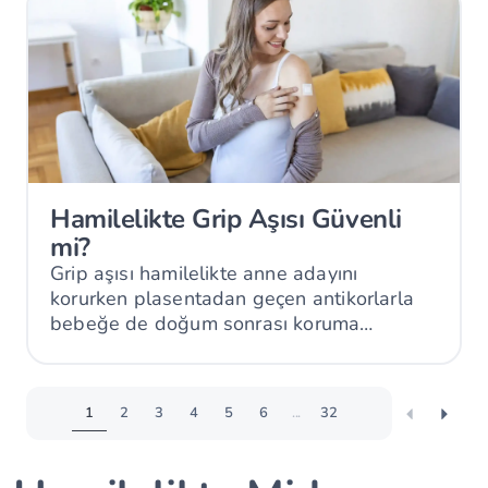
Hamilelikte Grip Aşısı Güvenli
mi?
Grip aşısı hamilelikte anne adayını
korurken plasentadan geçen antikorlarla
bebeğe de doğum sonrası koruma
sağlayabilir.
1
2
3
4
5
6
...
32