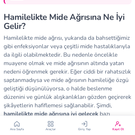
Hamilelikte Mide Ağrısına Ne İyi
Gelir?
Hamilelikte mide ağrısı, yukarıda da bahsettiğimiz
gibi enfeksiyonlar veya çeşitli mide hastalıklarıyla
Çin Takvimi
Bebek İsim Bulucu
da ilgili olabilmektedir. Bu nedenle öncelikle
muayene olmak ve mide ağrısının altında yatan
Bebek Burcu
Bebek Aşı Takvimi
nedeni öğrenmek gerekir. Eğer ciddi bir rahatsızlık
saptanmadıysa ve mide ağrısının hamileliğe özgü
geliştiği düşünülüyorsa, o halde beslenme
Vücut Kitle Endeksi
Gebelik Hesaplama
düzenini ve günlük alışkanlıkları gözden geçirerek
şikâyetlerin hafiflemesi sağlanabilir. Şimdi,
Yumurtlama Hesaplama
Gebe Sözlüğü
hamilelikte mide ağrısına iyi gelecek
bazı
önerilere göz atalım;
Ana Sayfa
Araçlar
Giriş Yap
Kayıt Ol