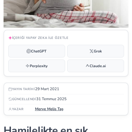
İÇERIĞI YAPAY ZEKA ILE ÖZETLE
ChatGPT
Grok
Perplexity
Claude.ai
29 Mart 2021
YAYIN TARIHI
31 Temmuz 2025
GÜNCELLENDI
Merve Melis Taş
YAZAR
Hamilelikte en sık