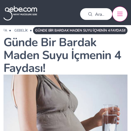
AYFA
GEBELIK
GÜNDE BIR BARDAK MADEN SUYU İÇMENIN 4 FAYDASI!
Günde Bir Bardak
Maden Suyu İçmenin 4
Faydası!