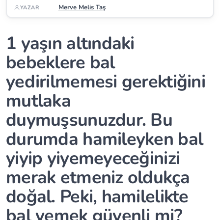
Merve Melis Taş
YAZAR
1 yaşın altındaki
bebeklere bal
yedirilmemesi gerektiğini
mutlaka
duymuşsunuzdur. Bu
durumda hamileyken bal
yiyip yiyemeyeceğinizi
merak etmeniz oldukça
doğal. Peki, hamilelikte
bal yemek güvenli mi?