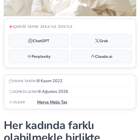
İÇERIĞI YAPAY ZEKA ILE ÖZETLE
ChatGPT
Grok
Perplexity
Claude.ai
8 Kasım 2022
YAYIN TARIHI
6 Ağustos 2026
GÜNCELLENDI
Merve Melis Taş
YAZAR
Her kadında farklı
olabilmekle birlikte