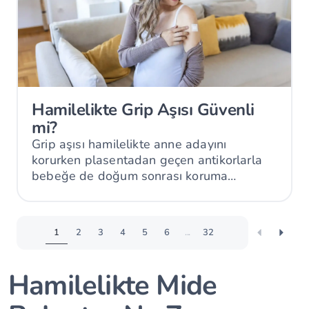
Hamilelikte Grip Aşısı Güvenli
mi?
Grip aşısı hamilelikte anne adayını
korurken plasentadan geçen antikorlarla
bebeğe de doğum sonrası koruma
sağlayabilir.
1
2
3
4
5
6
...
32
Hamilelikte Mide