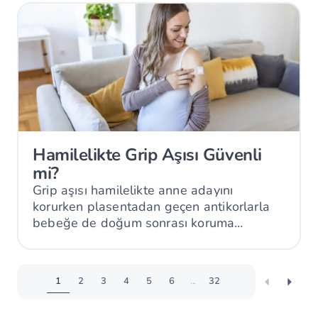
Hamilelikte Grip Aşısı Güvenli
mi?
Grip aşısı hamilelikte anne adayını
korurken plasentadan geçen antikorlarla
bebeğe de doğum sonrası koruma
sağlayabilir.
1
2
3
4
5
6
...
32