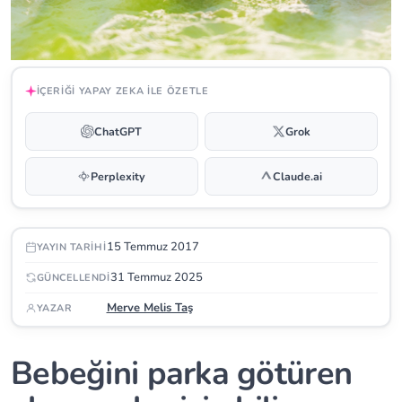
İÇERIĞI YAPAY ZEKA ILE ÖZETLE
ChatGPT
Grok
Perplexity
Claude.ai
15 Temmuz 2017
YAYIN TARIHI
31 Temmuz 2025
GÜNCELLENDI
Merve Melis Taş
YAZAR
Bebeğini parka götüren