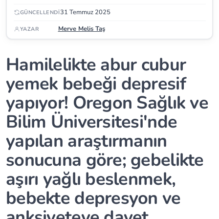
31 Temmuz 2025
GÜNCELLENDI
Merve Melis Taş
YAZAR
Hamilelikte abur cubur
yemek bebeği depresif
yapıyor! Oregon Sağlık ve
Bilim Üniversitesi'nde
yapılan araştırmanın
sonucuna göre; gebelikte
aşırı yağlı beslenmek,
bebekte depresyon ve
anksiyeteye davet