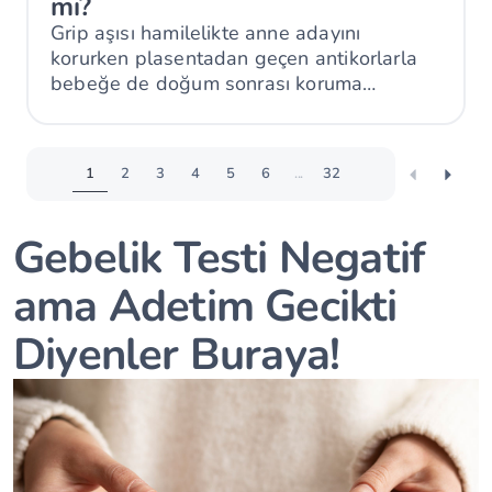
mi?
Grip aşısı hamilelikte anne adayını
korurken plasentadan geçen antikorlarla
bebeğe de doğum sonrası koruma
sağlayabilir.
1
2
3
4
5
6
...
32
Gebelik Testi Negatif
ama Adetim Gecikti
Diyenler Buraya!