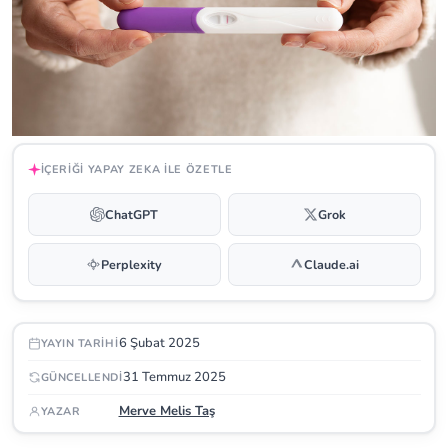
İÇERIĞI YAPAY ZEKA ILE ÖZETLE
ChatGPT
Grok
Perplexity
Claude.ai
6 Şubat 2025
YAYIN TARIHI
31 Temmuz 2025
GÜNCELLENDI
Merve Melis Taş
YAZAR