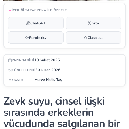
İÇERIĞI YAPAY ZEKA ILE ÖZETLE
ChatGPT
Grok
Perplexity
Claude.ai
10 Şubat 2025
YAYIN TARIHI
30 Nisan 2026
GÜNCELLENDI
Merve Melis Taş
YAZAR
Zevk suyu, cinsel ilişki
sırasında erkeklerin
vücudunda salgılanan bir