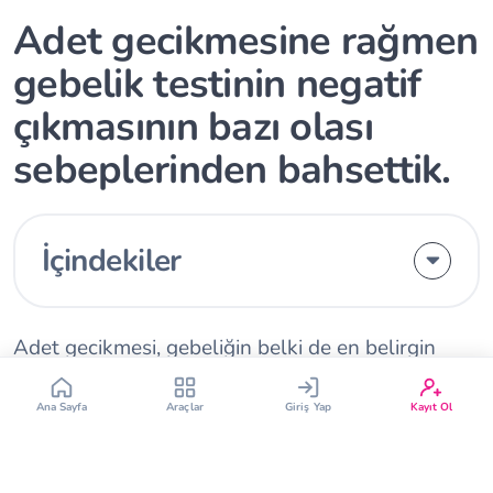
Adet gecikmesine rağmen
gebelik testinin negatif
çıkmasının bazı olası
Çin Takvimi
Bebek İsim Bulucu
sebeplerinden bahsettik.
Bebek Burcu
Bebek Aşı Takvimi
İçindekiler
Vücut Kitle Endeksi
Gebelik Hesaplama
Yumurtlama Hesaplama
Gebe Sözlüğü
Adet gecikmesi, gebeliğin belki de en belirgin
belirtilerinden biridir. Ancak adet gecikmesine ve
hatta diğer belirtileri yaşamanıza rağmen bazen
Ana Sayfa
Araçlar
Giriş Yap
Kayıt Ol
gebelik testinden negatif sonuçlar alabilirsiniz. Bu
durum eminiz ki kafanızın karışmasına neden