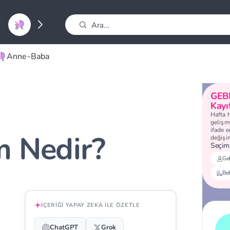
Anne-Baba
GEB
Kayı
Hafta 
gelişme
ifade 
 Nedir?
değişi
Seçimi
Geb
Be
İÇERIĞI YAPAY ZEKA ILE ÖZETLE
ChatGPT
Grok