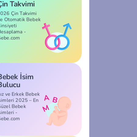
Çin Takvimi
026 Çin Takvimi
le Otomatik Bebek
insiyeti
esaplama -
Gebe.com
Bebek İsim
Bulucu
ız ve Erkek Bebek
simleri 2025 – En
üzel Bebek
simleri -
Gebe.com