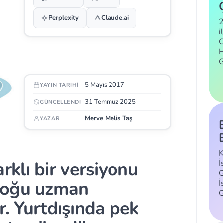
Perplexity
Claude.ai
2
i
C
H
5 Mayıs 2017
YAYIN TARIHI
31 Temmuz 2025
GÜNCELLENDI
Merve Melis Taş
YAZAR
K
klı bir versiyonu
İ
G
çoğu uzman
İ
r. Yurtdışında pek