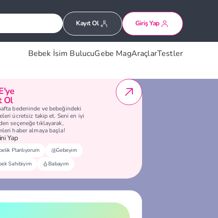
Kayıt Ol
Giriş Yap
Bebek İsim Bulucu
Gebe Mag
Araçlar
Testler
E'ye
t Ol
hafta bedeninde ve bebeğindeki
leri ücretsiz takip et. Seni en iyi
eden seçeneğe tıklayarak,
mleri haber almaya başla!
ni Yap
elik Planlıyorum
Gebeyim
bek Sahibiyim
Babayım