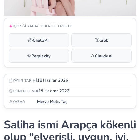
İÇERIĞI YAPAY ZEKA ILE ÖZETLE
ChatGPT
Grok
Perplexity
Claude.ai
18 Haziran 2026
YAYIN TARIHI
19 Haziran 2026
GÜNCELLENDI
Merve Melis Taş
YAZAR
Saliha ismi Arapça kökenli
olup “elverişli, uygun, iyi,