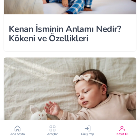
Kenan İsminin Anlamı Nedir?
Kökeni ve Özellikleri
Çin Takvimi
Bebek İsim Bulucu
Bebek Burcu
Bebek Aşı Takvimi
Vücut Kitle Endeksi
Gebelik Hesaplama
Yumurtlama Hesaplama
Gebe Sözlüğü
Ana Sayfa
Araçlar
Giriş Yap
Kayıt Ol