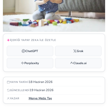
İÇERIĞI YAPAY ZEKA ILE ÖZETLE
ChatGPT
Grok
Perplexity
Claude.ai
18 Haziran 2026
YAYIN TARIHI
19 Haziran 2026
GÜNCELLENDI
Merve Melis Taş
YAZAR