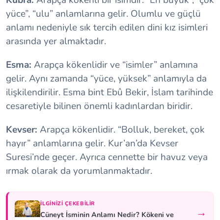
Kübra:
Arapça kökenli bir isimdir. “En büyük”, “çok
yüce”, “ulu” anlamlarına gelir. Olumlu ve güçlü
anlamı nedeniyle sık tercih edilen dini kız isimleri
arasında yer almaktadır.
Esma:
Arapça kökenlidir ve “isimler” anlamına
gelir. Aynı zamanda “yüce, yüksek” anlamıyla da
ilişkilendirilir. Esma bint Ebû Bekir, İslam tarihinde
cesaretiyle bilinen önemli kadınlardan biridir.
Kevser:
Arapça kökenlidir. “Bolluk, bereket, çok
hayır” anlamlarına gelir. Kur’an’da Kevser
Suresi’nde geçer. Ayrıca cennette bir havuz veya
ırmak olarak da yorumlanmaktadır.
İLGINIZI ÇEKEBILIR
→
Cüneyt İsminin Anlamı Nedir? Kökeni ve