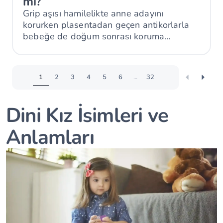
mi?
Grip aşısı hamilelikte anne adayını
korurken plasentadan geçen antikorlarla
bebeğe de doğum sonrası koruma
sağlayabilir.
1
2
3
4
5
6
...
32
Dini Kız İsimleri ve
Anlamları