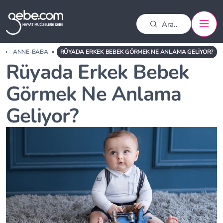
A
ANNE-BABA
RÜYADA ERKEK BEBEK GÖRMEK NE ANLAMA GELIYOR?
Rüyada Erkek Bebek
Görmek Ne Anlama
Geliyor?