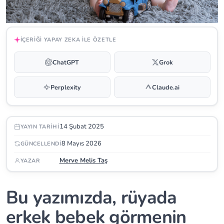
İÇERIĞI YAPAY ZEKA ILE ÖZETLE
ChatGPT
Grok
Perplexity
Claude.ai
14 Şubat 2025
YAYIN TARIHI
8 Mayıs 2026
GÜNCELLENDI
Merve Melis Taş
YAZAR
Bu yazımızda, rüyada
erkek bebek görmenin