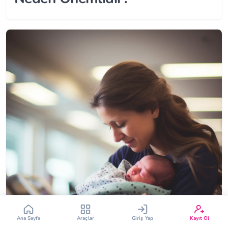
Çin Takvimi
Bebek İsim Bulucu
Bebek Burcu
Bebek Aşı Takvimi
Vücut Kitle Endeksi
Gebelik Hesaplama
Yumurtlama Hesaplama
Gebe Sözlüğü
Ana Sayfa
Araçlar
Giriş Yap
Kayıt Ol