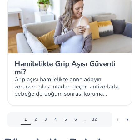
Hamilelikte Grip Aşısı Güvenli
mi?
Grip aşısı hamilelikte anne adayını
korurken plasentadan geçen antikorlarla
bebeğe de doğum sonrası koruma
sağlayabilir.
1
2
3
4
5
6
...
32