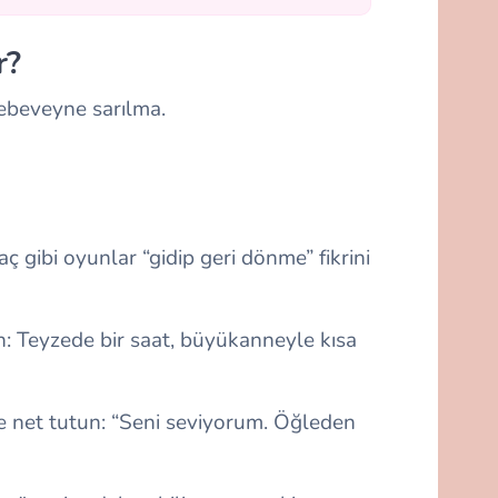
r?
/ebeveyne sarılma.
ç gibi oyunlar “gidip geri dönme” fikrini
ın: Teyzede bir saat, büyükanneyle kısa
ve net tutun: “Seni seviyorum. Öğleden