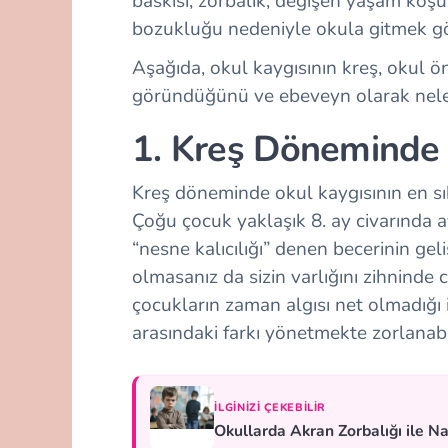
baskısı, zorbalık, değişen yaşam koşul
bozukluğu nedeniyle okula gitmek gö
Aşağıda, okul kaygısının kreş, okul ö
göründüğünü ve ebeveyn olarak neler 
1. Kreş Döneminde 
Kreş döneminde okul kaygısının en sık
Çoğu çocuk yaklaşık 8. ay civarında ay
“nesne kalıcılığı” denen becerinin geli
olmasanız da sizin varlığını zihninde c
çocukların zaman algısı net olmadığı i
arasındaki farkı yönetmekte zorlanabil
İLGINIZI ÇEKEBILIR
Okullarda Akran Zorbalığı ile Nas