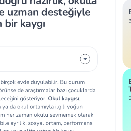
doğru hazırlık, okulla
rse uzman desteğiyle
 bir kaygı
B
 birçok evde duyulabilir. Bu durum
örünse de araştırmalar bazı çocuklarda
bileceğini gösteriyor.
Okul kaygısı
;
B
 ya da okul ortamıyla ilgili yoğun
rum her zaman okulu sevmemek olarak
ile ayrılık, sosyal ortam, performans