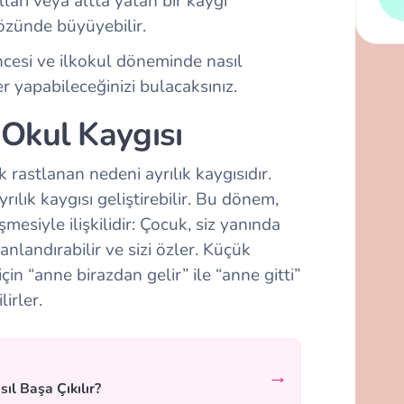
ları veya altta yatan bir kaygı
zünde büyüyebilir.
ncesi ve ilkokul döneminde nasıl
yapabileceğinizi bulacaksınız.
Okul Kaygısı
 rastlanan nedeni ayrılık kaygısıdır.
rılık kaygısı geliştirebilir. Bu dönem,
şmesiyle ilişkilidir: Çocuk, siz yanında
anlandırabilir ve sizi özler. Küçük
çin “anne birazdan gelir” ile “anne gitti”
irler.
→
ıl Başa Çıkılır?