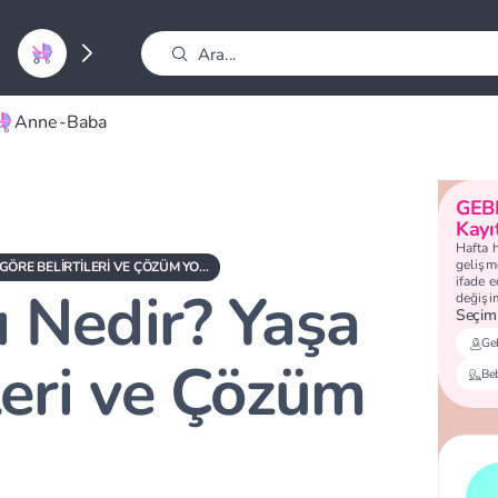
Anne-Baba
GEB
Kayı
Hafta 
gelişme
OKUL KAYGISI NEDIR? YAŞA GÖRE BELIRTILERI VE ÇÖZÜM YOLLARI
ifade 
ı Nedir? Yaşa
değişi
Seçimi
Geb
leri ve Çözüm
Be