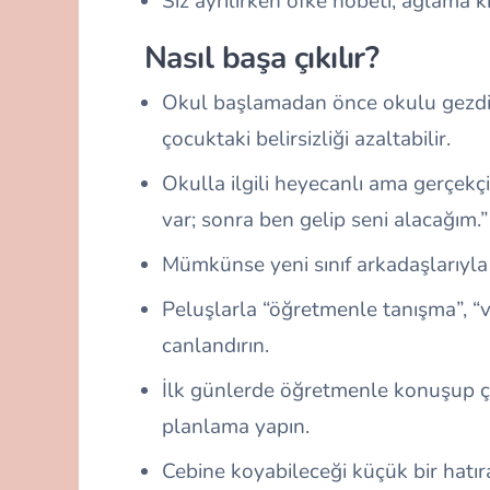
Siz ayrılırken öfke nöbeti, ağlama kr
Nasıl başa çıkılır?
Okul başlamadan önce okulu gezdirin
çocuktaki belirsizliği azaltabilir.
Okulla ilgili heyecanlı ama gerçek
var; sonra ben gelip seni alacağım.”
Mümkünse yeni sınıf arkadaşlarıyla
Peluşlarla “öğretmenle tanışma”, “v
canlandırın.
İlk günlerde öğretmenle konuşup ç
planlama yapın.
Cebine koyabileceği küçük bir hatıra 