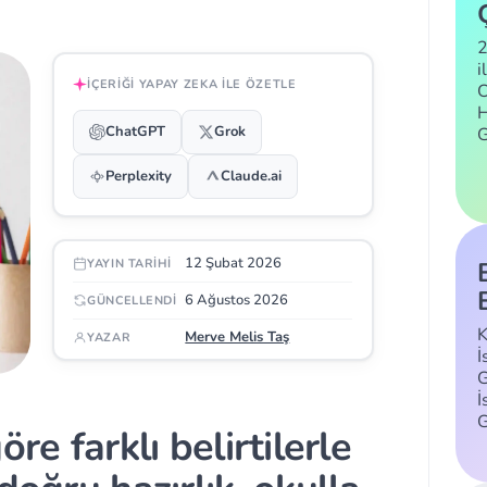
2
i
İÇERIĞI YAPAY ZEKA ILE ÖZETLE
C
H
ChatGPT
Grok
Perplexity
Claude.ai
12 Şubat 2026
YAYIN TARIHI
6 Ağustos 2026
GÜNCELLENDI
K
Merve Melis Taş
YAZAR
İ
G
İ
re farklı belirtilerle