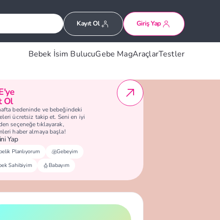
Kayıt Ol
Giriş Yap
Bebek İsim Bulucu
Gebe Mag
Araçlar
Testler
E'ye
t Ol
hafta bedeninde ve bebeğindeki
leri ücretsiz takip et. Seni en iyi
eden seçeneğe tıklayarak,
mleri haber almaya başla!
ni Yap
elik Planlıyorum
Gebeyim
bek Sahibiyim
Babayım