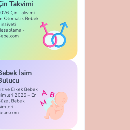
Çin Takvimi
026 Çin Takvimi
le Otomatik Bebek
insiyeti
esaplama -
Gebe.com
Bebek İsim
Bulucu
ız ve Erkek Bebek
simleri 2025 – En
üzel Bebek
simleri -
Gebe.com