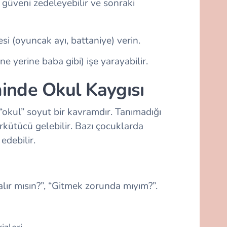
 güveni zedeleyebilir ve sonraki
i (oyuncak ayı, battaniye) verin.
e yerine baba gibi) işe yarayabilir.
inde Okul Kaygısı
okul” soyut bir kavramdır. Tanımadığı
 ürkütücü gelebilir. Bazı çocuklarda
edebilir.
lır mısın?”, “Gitmek zorunda mıyım?”.