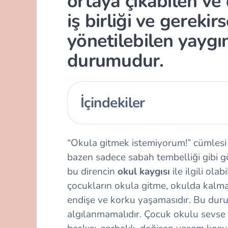
ortaya çıkabilen ve 
iş birliği ve gereki
yönetilebilen yaygın
durumudur.
İçindekiler
“Okula gitmek istemiyorum!” cümlesi
bazen sadece sabah tembelliği gibi g
bu direncin
okul kaygısı
ile ilgili ola
çocukların okula gitme, okulda kalma
endişe ve korku yaşamasıdır. Bu du
algılanmamalıdır. Çocuk okulu sevse b