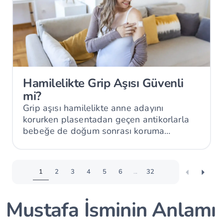
Hamilelikte Grip Aşısı Güvenli
mi?
Grip aşısı hamilelikte anne adayını
korurken plasentadan geçen antikorlarla
bebeğe de doğum sonrası koruma
sağlayabilir.
1
2
3
4
5
6
...
32
Mustafa İsminin Anlamı