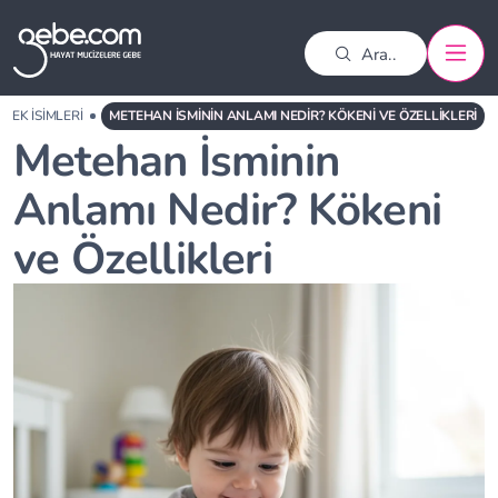
EBEK İSIMLERI
METEHAN İSMININ ANLAMI NEDIR? KÖKENI VE ÖZELLIKLERI
Metehan İsminin
Anlamı Nedir? Kökeni
ve Özellikleri