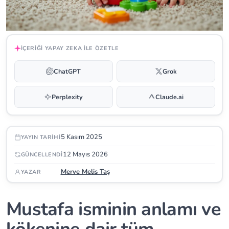
İÇERIĞI YAPAY ZEKA ILE ÖZETLE
ChatGPT
Grok
Perplexity
Claude.ai
5 Kasım 2025
YAYIN TARIHI
12 Mayıs 2026
GÜNCELLENDI
Merve Melis Taş
YAZAR
Mustafa isminin anlamı ve