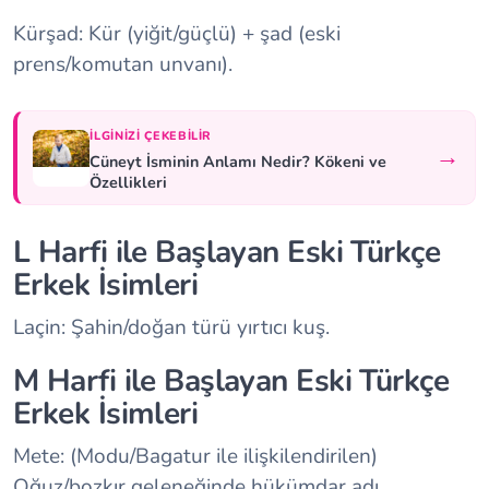
Kürşad: Kür (yiğit/güçlü) + şad (eski
prens/komutan unvanı).
İLGINIZI ÇEKEBILIR
→
Cüneyt İsminin Anlamı Nedir? Kökeni ve
Özellikleri
L Harfi ile Başlayan Eski Türkçe
Erkek İsimleri
Laçin: Şahin/doğan türü yırtıcı kuş.
M Harfi ile Başlayan Eski Türkçe
Erkek İsimleri
Mete: (Modu/Bagatur ile ilişkilendirilen)
Oğuz/bozkır geleneğinde hükümdar adı.