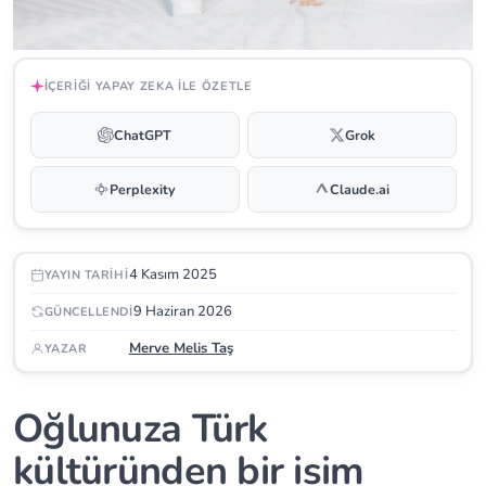
İÇERIĞI YAPAY ZEKA ILE ÖZETLE
ChatGPT
Grok
Perplexity
Claude.ai
4 Kasım 2025
YAYIN TARIHI
9 Haziran 2026
GÜNCELLENDI
Merve Melis Taş
YAZAR
Oğlunuza Türk
kültüründen bir isim