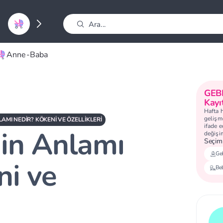
Anne-Baba
GEB
Kayı
Hafta 
gelişme
AMI NEDIR? KÖKENI VE ÖZELLIKLERI
ifade 
in Anlamı
değişi
Seçimi
Geb
ni ve
Be