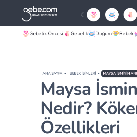
Gebelik Öncesi
Gebelik
Doğum
Bebek
ANA SAYFA
BEBEK İSIMLERI
MAYSA İSMININ ANL
Maysa İsmin
Nedir? Köke
Özellikleri