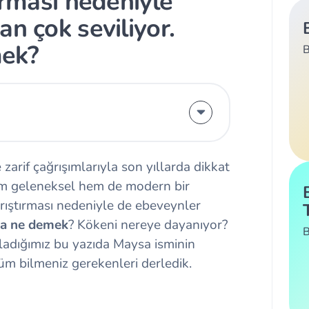
ırması nedeniyle
an çok seviliyor.
mek?
B
 zarif çağrışımlarıyla son yıllarda dikkat
Hem geleneksel hem de modern bir
ğrıştırması nedeniyle de ebeveynler
a ne demek
? Kökeni nereye dayanıyor?
B
rladığımız bu yazıda Maysa isminin
i tüm bilmeniz gerekenleri derledik.