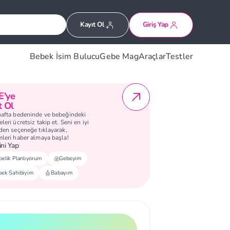
Kayıt Ol
Giriş Yap
Bebek İsim Bulucu
Gebe Mag
Araçlar
Testler
E'ye
t Ol
hafta bedeninde ve bebeğindeki
leri ücretsiz takip et. Seni en iyi
eden seçeneğe tıklayarak,
mleri haber almaya başla!
ni Yap
elik Planlıyorum
Gebeyim
bek Sahibiyim
Babayım