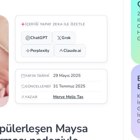
2
i
İÇERIĞI YAPAY ZEKA ILE ÖZETLE
C
H
ChatGPT
Grok
Perplexity
Claude.ai
29 Mayıs 2025
YAYIN TARIHI
31 Temmuz 2025
GÜNCELLENDI
K
Merve Melis Taş
YAZAR
İ
G
İ
pülerleşen Maysa