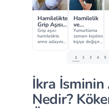
Hamilelikte
Hamilelik
Grip Aşısı
ve
Güvenli
Yumurtlama
Grip aşısı
Yumurtlama
hamilelikte
zamanı kişiden
mi?
Hakkında
anne adayını
kişiye değişir
Bilmeniz
korurken
ve gebelik
Gereken 13
plasentadan
ihtimali yalnızca
Gerçek
1
2
3
4
5
geçen
döngü gününe
antikorlarla
değil, sperm
bebeğe de
sağlığı, yaş ve
doğum sonrası
üreme
İkra İsminin
koruma
sisteminin
sağlayabilir.
genel
durumuna da
Nedir? Köke
bağlıdır.