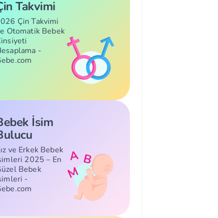
Çin Takvimi
026 Çin Takvimi
le Otomatik Bebek
insiyeti
esaplama -
Gebe.com
Bebek İsim
Bulucu
ız ve Erkek Bebek
simleri 2025 – En
üzel Bebek
simleri -
Gebe.com