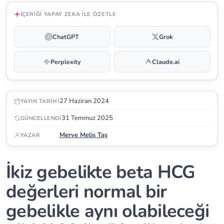
İÇERIĞI YAPAY ZEKA ILE ÖZETLE
ChatGPT
Grok
Perplexity
Claude.ai
27 Haziran 2024
YAYIN TARIHI
31 Temmuz 2025
GÜNCELLENDI
Merve Melis Taş
YAZAR
İkiz gebelikte beta HCG
değerleri normal bir
gebelikle aynı olabileceği