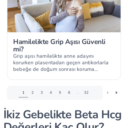
Hamilelikte Grip Aşısı Güvenli
mi?
Grip aşısı hamilelikte anne adayını
korurken plasentadan geçen antikorlarla
bebeğe de doğum sonrası koruma
sağlayabilir.
1
2
3
4
5
6
...
32
İkiz Gebelikte Beta Hcg
Değerleri Kaç Olur?