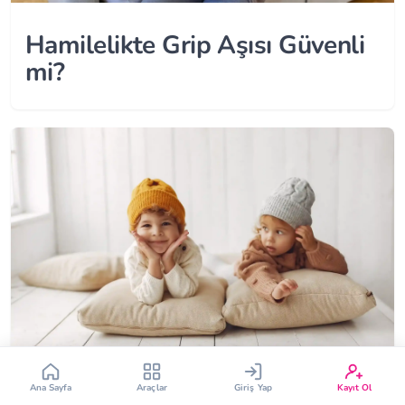
Hamilelikte Grip Aşısı Güvenli
mi?
Çin Takvimi
Bebek İsim Bulucu
Bebek Burcu
Bebek Aşı Takvimi
Vücut Kitle Endeksi
Gebelik Hesaplama
Yumurtlama Hesaplama
Gebe Sözlüğü
Ana Sayfa
Araçlar
Giriş Yap
Kayıt Ol