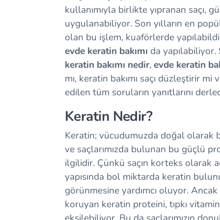
kullanımıyla birlikte yıpranan saçı, 
uygulanabiliyor. Son yılların en pop
olan bu işlem, kuaförlerde yapılabild
evde keratin bakımı
da yapılabiliyor. 
keratin bakımı nedir
,
evde keratin bak
mı, keratin bakımı saçı düzleştirir mi 
edilen tüm soruların yanıtlarını derled
Keratin Nedir?
Keratin; vücudumuzda doğal olarak bul
ve saçlarımızda bulunan bu güçlü pro
ilgilidir. Çünkü saçın korteks olarak 
yapısında bol miktarda keratin bulun
görünmesine yardımcı oluyor. Ancak 
koruyan keratin proteini, tıpkı vita
eksilebiliyor. Bu da saçlarımızın do