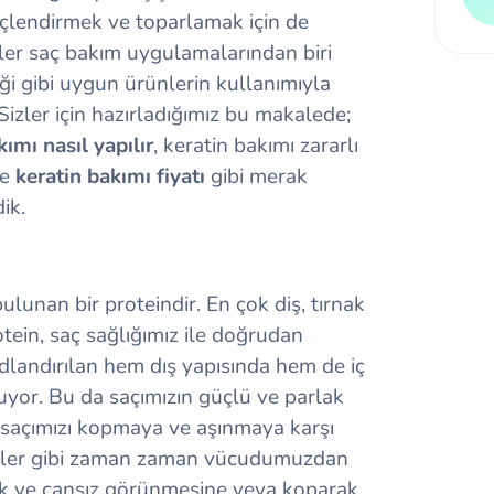
güçlendirmek ve toparlamak için de
üler saç bakım uygulamalarından biri
iği gibi uygun ürünlerin kullanımıyla
Sizler için hazırladığımız bu makalede;
ımı nasıl yapılır
, keratin bakımı zararlı
ve
keratin bakımı fiyatı
gibi merak
ik.
unan bir proteindir. En çok diş, tırnak
tein, saç sağlığımız ile doğrudan
adlandırılan hem dış yapısında hem de iç
uyor. Bu da saçımızın güçlü ve parlak
saçımızı kopmaya ve aşınmaya karşı
minler gibi zaman zaman vücudumuzdan
nuk ve cansız görünmesine veya koparak