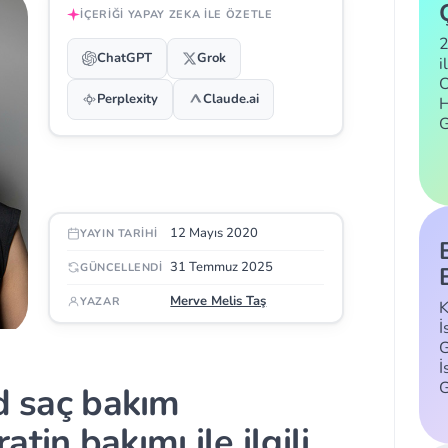
İÇERIĞI YAPAY ZEKA ILE ÖZETLE
2
ChatGPT
Grok
i
C
Perplexity
Claude.ai
H
12 Mayıs 2020
YAYIN TARIHI
31 Temmuz 2025
GÜNCELLENDI
Merve Melis Taş
YAZAR
K
İ
G
İ
nd saç bakım
tin bakımı ile ilgili