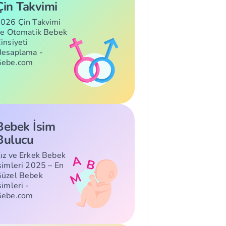
Çin Takvimi
026 Çin Takvimi
le Otomatik Bebek
insiyeti
esaplama -
Gebe.com
Bebek İsim
Bulucu
ız ve Erkek Bebek
simleri 2025 – En
üzel Bebek
simleri -
Gebe.com