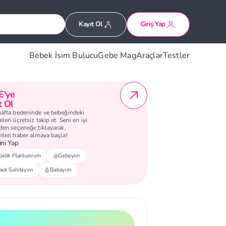
Kayıt Ol
Giriş Yap
Bebek İsim Bulucu
Gebe Mag
Araçlar
Testler
E'ye
t Ol
hafta bedeninde ve bebeğindeki
leri ücretsiz takip et. Seni en iyi
eden seçeneğe tıklayarak,
mleri haber almaya başla!
ni Yap
elik Planlıyorum
Gebeyim
bek Sahibiyim
Babayım