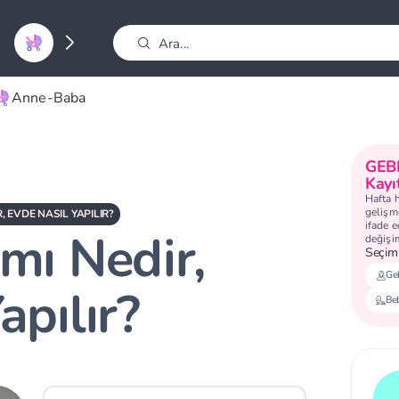
Anne-Baba
GEB
Kayı
Hafta 
gelişme
, EVDE NASIL YAPILIR?
ifade 
mı Nedir,
değişi
Seçimi
Geb
apılır?
Be