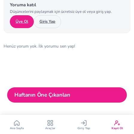
Yoruma katıl
Düşüncelerini paylaşmak için ücretsiz üye ol veya giriş yap.
Üye Ol
Giriş Yap
Henüz yorum yok. İlk yorumu sen yap!
Çin Takvimi
Bebek İsim Bulucu
Bebek Burcu
Bebek Aşı Takvimi
Vücut Kitle Endeksi
Gebelik Hesaplama
Haftanın Öne Çıkanları
Yumurtlama Hesaplama
Gebe Sözlüğü
Ana Sayfa
Araçlar
Giriş Yap
Kayıt Ol