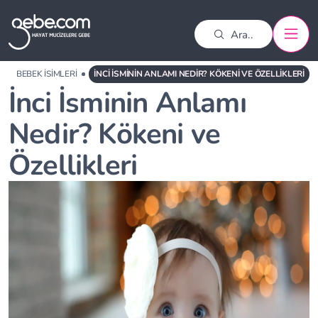
BEBEK İSIMLERI
İNCI İSMININ ANLAMI NEDIR? KÖKENI VE ÖZELLIKLERI
İnci İsminin Anlamı
Nedir? Kökeni ve
Özellikleri