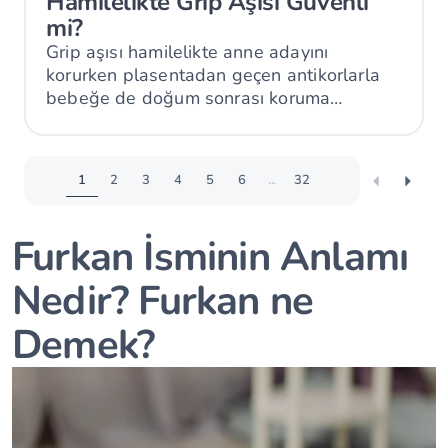
Hamilelikte Grip Aşısı Güvenli
mi?
Grip aşısı hamilelikte anne adayını
korurken plasentadan geçen antikorlarla
bebeğe de doğum sonrası koruma
sağlayabilir.
1
2
3
4
5
6
...
32
Furkan İsminin Anlamı
Nedir? Furkan ne
Demek?