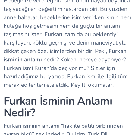
Bebeğinize vereceğiniz isim, onun hayatı boyunca
taşıyacağı en değerli miraslardan biri. Bu yüzden
anne babalar, bebeklerine isim verirken ismin hem
kulağa hoş gelmesini hem de güçlü bir anlam
taşımasını ister.
Furkan
, tam da bu beklentiyi
karşılayan, köklü geçmişi ve derin maneviyatıyla
dikkat çeken özel isimlerden biridir. Peki,
Furkan
isminin anlamı
nedir? Kökeni nereye dayanıyor?
Furkan ismi Kuran’da geçiyor mu? Sizler için
hazırladığımız bu yazıda, Furkan ismi ile ilgili tüm
merak edilenleri ele aldık. Keyifli okumalar!
Furkan İsminin Anlamı
Nedir?
Furkan isminin anlamı “hak ile batılı birbirinden
ayıran ölçü” şeklindedir. Bu isim, Türk Dil