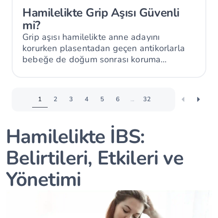
Hamilelikte Grip Aşısı Güvenli
mi?
Grip aşısı hamilelikte anne adayını
korurken plasentadan geçen antikorlarla
bebeğe de doğum sonrası koruma
sağlayabilir.
1
2
3
4
5
6
...
32
Hamilelikte İBS:
Belirtileri, Etkileri ve
Yönetimi