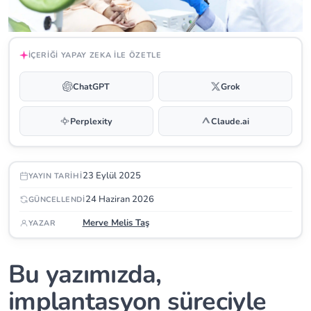
İÇERIĞI YAPAY ZEKA ILE ÖZETLE
ChatGPT
Grok
Perplexity
Claude.ai
23 Eylül 2025
YAYIN TARIHI
24 Haziran 2026
GÜNCELLENDI
Merve Melis Taş
YAZAR
Bu yazımızda,
implantasyon süreciyle