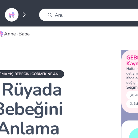
Anne-Baba
GEB
Kayı
Hafta 
gelişme
HAMILEYKEN RÜYADA DOĞMAMIŞ BEBEĞINI GÖRMEK NE ANLAMA GELIR?
ifade 
 Rüyada
değişi
Seçimi
Geb
ebeğini
Be
 Anlama