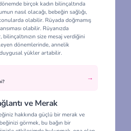
dönemde birçok kadın bilinçaltında
ğumun nasıl olacağı, bebeğin sağlığı,
ı konularda olabilir. Rüyada doğmamış
yansıması olabilir. Rüyanızda
, bilinçaltınızın size mesaj verdiğini
erleyen dönemlerinde, annelik
uygusal yükler artabilir.
→
mi?
ağlantı ve Merak
ğiniz hakkında güçlü bir merak ve
beğinizi görmek, bu bağın bir
ğinizle etkileşimde bulunmak, ona olan