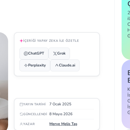
2
i
C
H
İÇERIĞI YAPAY ZEKA ILE ÖZETLE
ChatGPT
Grok
Perplexity
Claude.ai
K
İ
G
7 Ocak 2025
YAYIN TARIHI
İ
8 Mayıs 2026
GÜNCELLENDI
Merve Melis Taş
YAZAR