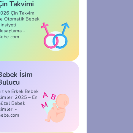
Çin Takvimi
026 Çin Takvimi
le Otomatik Bebek
insiyeti
esaplama -
Gebe.com
Bebek İsim
Bulucu
ız ve Erkek Bebek
simleri 2025 – En
üzel Bebek
simleri -
Gebe.com