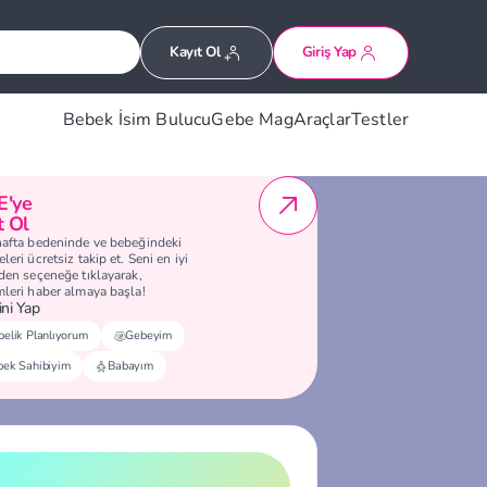
Kayıt Ol
Giriş Yap
Bebek İsim Bulucu
Gebe Mag
Araçlar
Testler
E'ye
t Ol
hafta bedeninde ve bebeğindeki
leri ücretsiz takip et. Seni en iyi
eden seçeneğe tıklayarak,
mleri haber almaya başla!
ni Yap
elik Planlıyorum
Gebeyim
bek Sahibiyim
Babayım