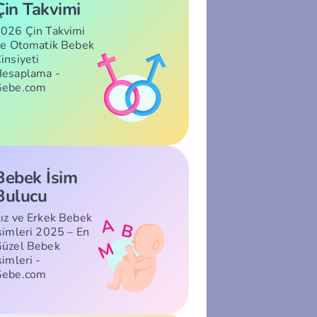
Çin Takvimi
026 Çin Takvimi
le Otomatik Bebek
insiyeti
esaplama -
Gebe.com
Bebek İsim
Bulucu
ız ve Erkek Bebek
simleri 2025 – En
üzel Bebek
simleri -
Gebe.com