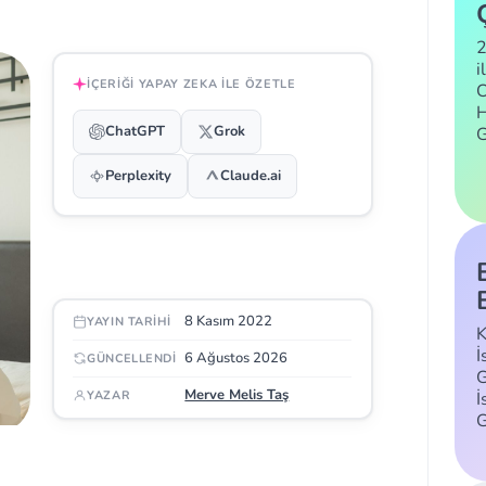
2
i
İÇERIĞI YAPAY ZEKA ILE ÖZETLE
C
H
ChatGPT
Grok
Perplexity
Claude.ai
8 Kasım 2022
YAYIN TARIHI
K
İ
6 Ağustos 2026
GÜNCELLENDI
G
Merve Melis Taş
İ
YAZAR