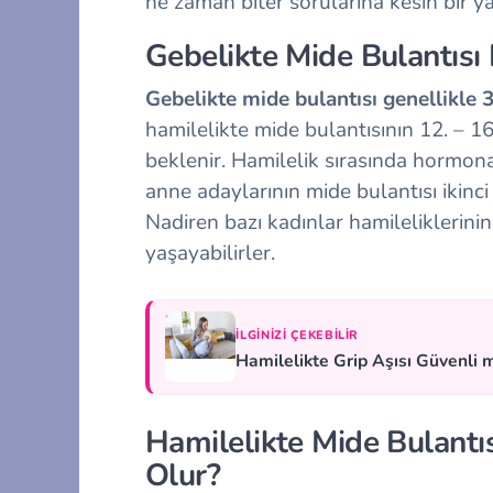
ne zaman biter sorularına kesin bir 
Gebelikte Mide Bulantıs
Gebelikte mide bulantısı genellikle 
hamilelikte mide bulantısının 12. – 16
beklenir. Hamilelik sırasında hormona
anne adaylarının mide bulantısı ikinci
Nadiren bazı kadınlar hamileliklerin
yaşayabilirler.
İLGINIZI ÇEKEBILIR
Hamilelikte Grip Aşısı Güvenli 
Hamilelikte Mide Bulantı
Olur?