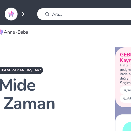
Anne-Baba
GEB
Kayı
Hafta 
gelişme
TISI NE ZAMAN BAŞLAR?
ifade 
 Mide
değişi
Seçimi
Geb
e Zaman
Be