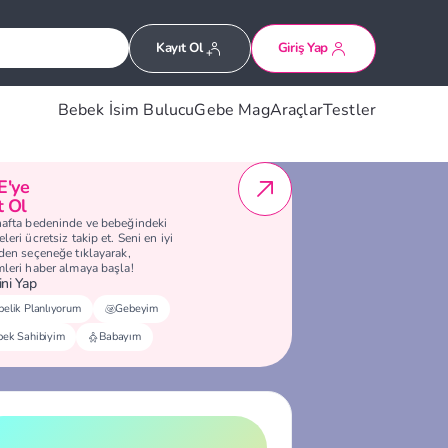
Kayıt Ol
Giriş Yap
Bebek İsim Bulucu
Gebe Mag
Araçlar
Testler
E'ye
t Ol
hafta bedeninde ve bebeğindeki
leri ücretsiz takip et. Seni en iyi
eden seçeneğe tıklayarak,
mleri haber almaya başla!
ni Yap
elik Planlıyorum
Gebeyim
bek Sahibiyim
Babayım