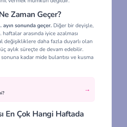
yanıt vermek mümkün değildir.
ı Ne Zaman Geçer?
3. ayın sonunda geçer.
Diğer bir deyişle,
. haftalar arasında iyice azalması
l değişikliklere daha fazla duyarlı olan
 üç aylık süreçte de devam edebilir.
in sonuna kadar mide bulantısı ve kusma
→
mi?
sı En Çok Hangi Haftada