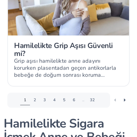
Hamilelikte Grip Aşısı Güvenli
mi?
Grip aşısı hamilelikte anne adayını
korurken plasentadan geçen antikorlarla
bebeğe de doğum sonrası koruma
sağlayabilir.
1
2
3
4
5
6
...
32
Hamilelikte Sigara
İçmek Anne ve Bebeği