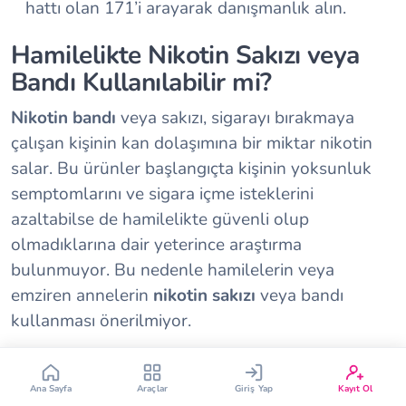
hattı olan 171’i arayarak danışmanlık alın.
Hamilelikte Nikotin Sakızı veya
Bandı Kullanılabilir mi?
Nikotin bandı
veya sakızı, sigarayı bırakmaya
çalışan kişinin kan dolaşımına bir miktar nikotin
Çin Takvimi
Bebek İsim Bulucu
salar. Bu ürünler başlangıçta kişinin yoksunluk
semptomlarını ve sigara içme isteklerini
Bebek Burcu
Bebek Aşı Takvimi
azaltabilse de hamilelikte güvenli olup
olmadıklarına dair yeterince araştırma
Vücut Kitle Endeksi
Gebelik Hesaplama
bulunmuyor. Bu nedenle hamilelerin veya
emziren annelerin
nikotin sakızı
veya bandı
kullanması önerilmiyor.
Yumurtlama Hesaplama
Gebe Sözlüğü
Hamilelikte Sigarayı Bırakınca Nasıl
Hissedeceksiniz?
Ana Sayfa
Araçlar
Giriş Yap
Kayıt Ol