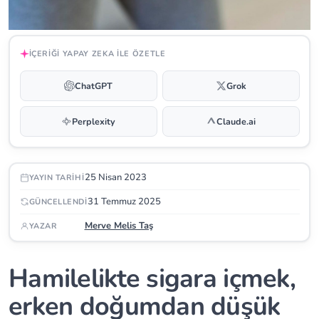
İÇERIĞI YAPAY ZEKA ILE ÖZETLE
ChatGPT
Grok
Perplexity
Claude.ai
25 Nisan 2023
YAYIN TARIHI
31 Temmuz 2025
GÜNCELLENDI
Merve Melis Taş
YAZAR
Hamilelikte sigara içmek,
erken doğumdan düşük