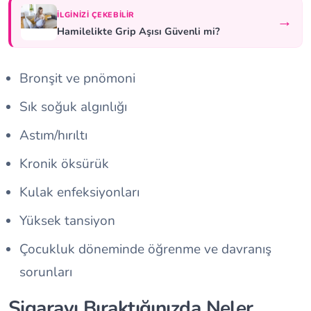
İLGINIZI ÇEKEBILIR
→
Hamilelikte Grip Aşısı Güvenli mi?
Bronşit ve pnömoni
Sık soğuk algınlığı
Astım/hırıltı
Kronik öksürük
Kulak enfeksiyonları
Yüksek tansiyon
Çocukluk döneminde öğrenme ve davranış
sorunları
Sigarayı Bıraktığınızda Neler