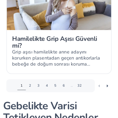
Hamilelikte Grip Aşısı Güvenli
mi?
Grip aşısı hamilelikte anne adayını
korurken plasentadan geçen antikorlarla
bebeğe de doğum sonrası koruma
sağlayabilir.
1
2
3
4
5
6
...
32
Gebelikte Varisi
Tetikleyen Nedenler