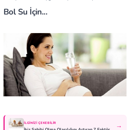
Bol Su İçin...
İLGINIZI ÇEKEBILIR
→
İkiz Sahibi Olma Olasılığını Artıran 7 Faktör