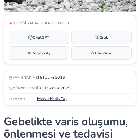
İÇERIĞI YAPAY ZEKA ILE ÖZETLE
ChatGPT
Grok
Perplexity
Claude.ai
16 Kasım 2016
YAYIN TARIHI
31 Temmuz 2025
GÜNCELLENDI
Merve Melis Taş
YAZAR
Gebelikte varis oluşumu,
önlenmesi ve tedavisi