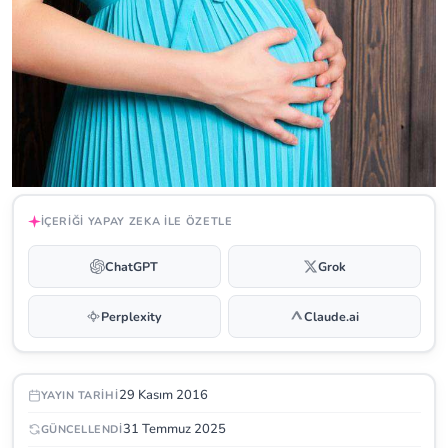
İÇERIĞI YAPAY ZEKA ILE ÖZETLE
ChatGPT
Grok
Perplexity
Claude.ai
29 Kasım 2016
YAYIN TARIHI
31 Temmuz 2025
GÜNCELLENDI