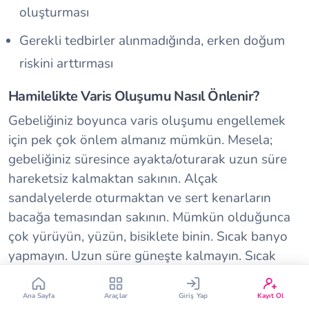
oluşturması
Gerekli tedbirler alınmadığında, erken doğum
riskini arttırması
Hamilelikte Varis Oluşumu Nasıl Önlenir?
Gebeliğiniz boyunca varis oluşumu engellemek
Çin Takvimi
Bebek İsim Bulucu
için pek çok önlem almanız mümkün. Mesela;
gebeliğiniz süresince ayakta/oturarak uzun süre
Bebek Burcu
Bebek Aşı Takvimi
hareketsiz kalmaktan sakının. Alçak
sandalyelerde oturmaktan ve sert kenarların
Vücut Kitle Endeksi
Gebelik Hesaplama
bacağa temasından sakının. Mümkün olduğunca
çok yürüyün, yüzün, bisiklete binin. Sıcak banyo
Yumurtlama Hesaplama
Gebe Sözlüğü
yapmayın. Uzun süre güneşte kalmayın. Sıcak
havalarda veya egzersiz sonrası, ayaklardan
başlayarak bacaklarınızı soğuk su ile ıslatın. Gece
Ana Sayfa
Araçlar
Giriş Yap
Kayıt Ol