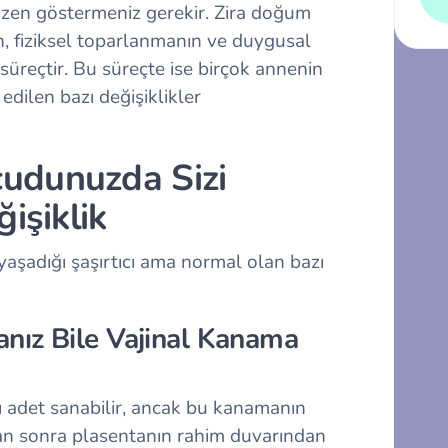
özen göstermeniz gerekir. Zira doğum
, fiziksel toparlanmanın ve duygusal
süreçtir. Bu süreçte ise birçok annenin
dilen bazı değişiklikler
udunuzda Sizi
işiklik
aşadığı şaşırtıcı ama normal olan bazı
nız Bile Vajinal Kanama
adet sanabilir, ancak bu kanamanın
n sonra plasentanın rahim duvarından