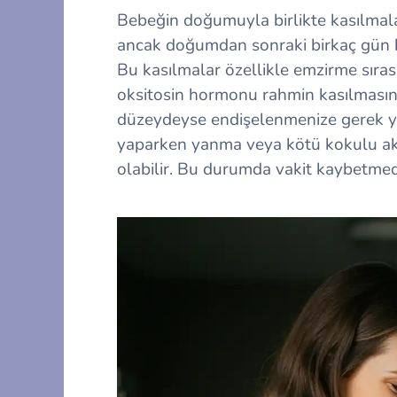
Bebeğin doğumuyla birlikte kasılmal
ancak doğumdan sonraki birkaç gün 
Bu kasılmalar özellikle emzirme sıras
oksitosin hormonu rahmin kasılmasını
düzeydeyse endişelenmenize gerek yokt
yaparken yanma veya kötü kokulu akınt
olabilir. Bu durumda vakit kaybetme