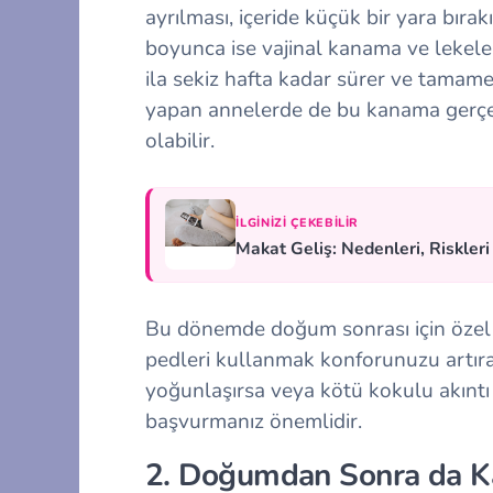
ayrılması, içeride küçük bir yara bırak
boyunca ise vajinal kanama ve lekele
ila sekiz hafta kadar sürer ve tamam
yapan annelerde de bu kanama gerçekl
olabilir.
İLGINIZI ÇEKEBILIR
Makat Geliş: Nedenleri, Riskler
Bu dönemde doğum sonrası için özel ol
pedleri kullanmak konforunuzu artır
yoğunlaşırsa veya kötü kokulu akıntı
başvurmanız önemlidir.
2. Doğumdan Sonra da Ka