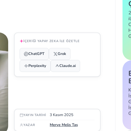
2
i
C
H
İÇERIĞI YAPAY ZEKA ILE ÖZETLE
ChatGPT
Grok
Perplexity
Claude.ai
K
İ
G
İ
3 Kasım 2025
YAYIN TARIHI
Merve Melis Taş
YAZAR