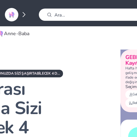
Anne-Baba
GEB
Kayı
Hafta 
gelişme
DOĞUM SONRASI VÜCUDUNUZDA SIZI ŞAŞIRTABILECEK 4 DEĞIŞIKLIK!
ifade 
ası
değişi
Seçimi
Geb
 Sizi
Be
ek 4