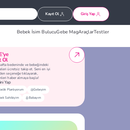
Kayıt Ol
Giriş Yap
Bebek İsim Bulucu
Gebe Mag
Araçlar
Testler
E'ye
t Ol
hafta bedeninde ve bebeğindeki
leri ücretsiz takip et. Seni en iyi
eden seçeneğe tıklayarak,
mleri haber almaya başla!
ni Yap
elik Planlıyorum
Gebeyim
bek Sahibiyim
Babayım