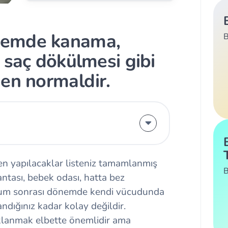
nemde kanama,
B
 saç dökülmesi gibi
en normaldir.
ken yapılacaklar listeniz tamamlanmış
B
antası, bebek odası, hatta bez
oğum sonrası dönemde kendi vücudunda
dığınız kadar kolay değildir.
klanmak elbette önemlidir ama