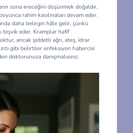
arın sona ereceğini düşünmek doğaldır,
boyunca rahim kasılmaları devam eder.
ında daha belirgin hâle gelir, çünkü
 teşvik eder. Kramplar hafif
ur, ancak şiddetli ağrı, ateş, idrar
ı gibi belirtiler enfeksiyon habercisi
den doktorunuza danışmalısınız.