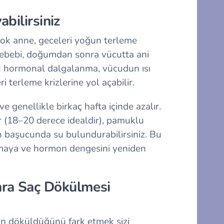
bilirsiniz
çok anne, geceleri yoğun terleme
 sebebi, doğumdan sonra vücutta ani
Bu hormonal dalgalanma, vücudun ısı
i terleme krizlerine yol açabilir.
e genellikle birkaç hafta içinde azalır.
ir (18–20 derece idealdir), pamuklu
ın başucunda su bulundurabilirsiniz. Bu
maya ve hormon dengesini yeniden
ra Saç Dökülmesi
ın döküldüğünü fark etmek sizi