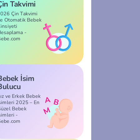
Çin Takvimi
026 Çin Takvimi
le Otomatik Bebek
insiyeti
esaplama -
Gebe.com
Bebek İsim
Bulucu
ız ve Erkek Bebek
simleri 2025 – En
üzel Bebek
simleri -
Gebe.com