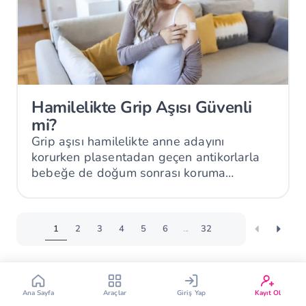
Hamilelikte Grip Aşısı Güvenli
Çin Takvimi
Bebek İsim Bulucu
mi?
Grip aşısı hamilelikte anne adayını
korurken plasentadan geçen antikorlarla
Bebek Burcu
Bebek Aşı Takvimi
bebeğe de doğum sonrası koruma
sağlayabilir.
Vücut Kitle Endeksi
Gebelik Hesaplama
1
2
3
4
5
6
...
32
Yumurtlama Hesaplama
Gebe Sözlüğü
Bengü İsminin Anlamı
Ana Sayfa
Araçlar
Giriş Yap
Kayıt Ol