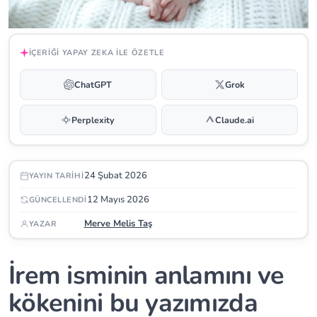
İÇERIĞI YAPAY ZEKA ILE ÖZETLE
ChatGPT
Grok
Perplexity
Claude.ai
24 Şubat 2026
YAYIN TARIHI
12 Mayıs 2026
GÜNCELLENDI
Merve Melis Taş
YAZAR
İrem isminin anlamını ve
kökenini bu yazımızda