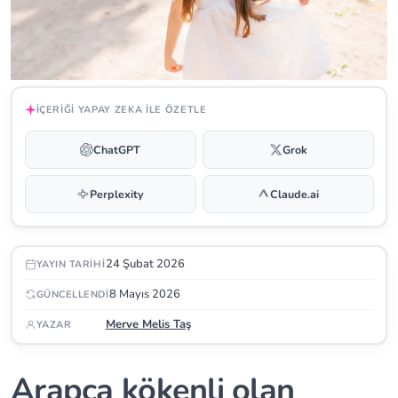
İÇERIĞI YAPAY ZEKA ILE ÖZETLE
ChatGPT
Grok
Perplexity
Claude.ai
24 Şubat 2026
YAYIN TARIHI
8 Mayıs 2026
GÜNCELLENDI
Merve Melis Taş
YAZAR
Arapça kökenli olan