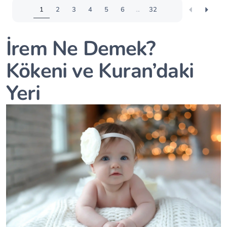
1
2
3
4
5
6
...
32
İrem Ne Demek?
Kökeni ve Kuran’daki
Yeri