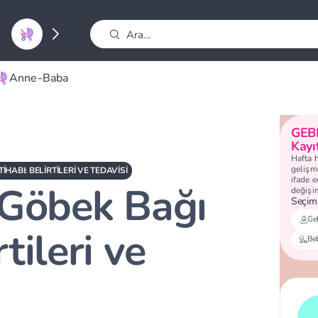
Anne-Baba
GEB
Kayı
Hafta 
gelişme
IHABI: BELIRTILERI VE TEDAVISI
ifade 
 Göbek Bağı
değişi
Seçimi
Geb
rtileri ve
Be