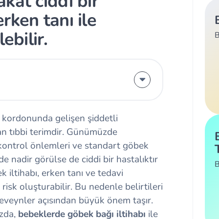
kat ciddi bir
rken tanı ile
ebilir.
B
 kordonunda gelişen şiddetli
lan tıbbi terimdir. Günümüzde
ontrol önlemleri ve standart göbek
nadir görülse de ciddi bir hastalıktır
B
k iltihabı, erken tanı ve tedavi
risk oluşturabilir. Bu nedenle belirtileri
beveynler açısından büyük önem taşır.
ızda,
bebeklerde göbek bağı iltihabı
ile