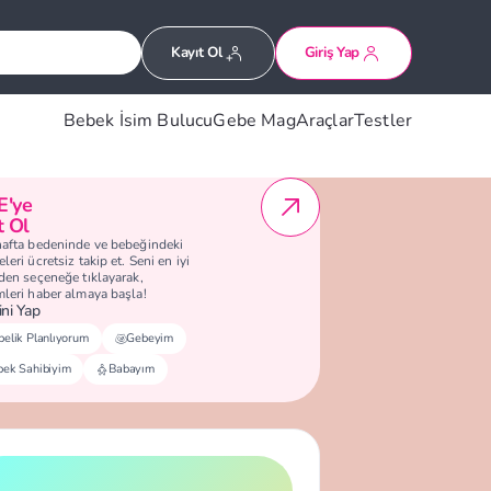
Kayıt Ol
Giriş Yap
Bebek İsim Bulucu
Gebe Mag
Araçlar
Testler
E'ye
t Ol
hafta bedeninde ve bebeğindeki
leri ücretsiz takip et. Seni en iyi
eden seçeneğe tıklayarak,
mleri haber almaya başla!
ni Yap
elik Planlıyorum
Gebeyim
bek Sahibiyim
Babayım