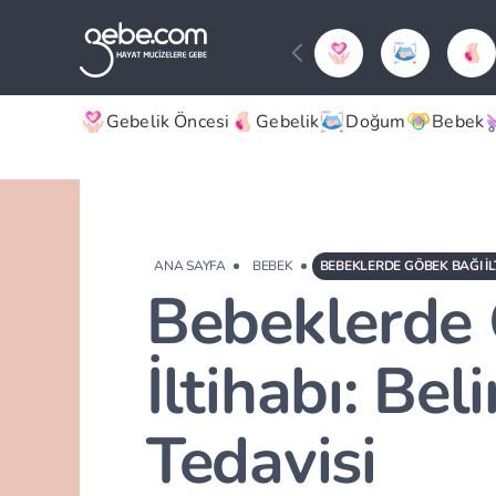
Gebelik Öncesi
Gebelik
Doğum
Bebek
ANA SAYFA
BEBEK
BEBEKLERDE GÖBEK BAĞI İLT
Bebeklerde
İltihabı: Beli
Tedavisi