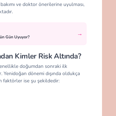
v bakımı ve doktor önerilerine uyulması,
ktadır.
→
tün Gün Uyuyor?
ndan Kimler Risk Altında?
nellikle doğumdan sonraki ilk
ar. Yenidoğan dönemi dışında oldukça
an faktörler ise şu şekildedir: