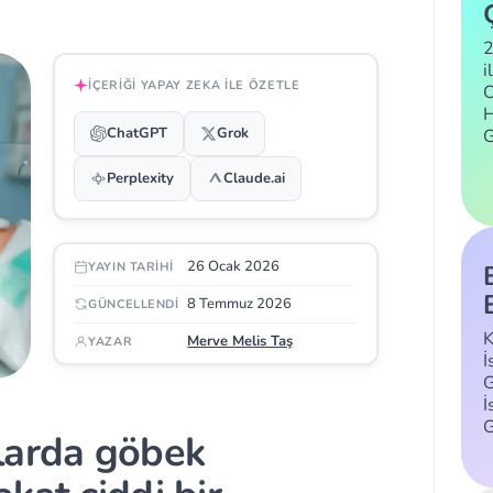
2
i
İÇERIĞI YAPAY ZEKA ILE ÖZETLE
C
H
ChatGPT
Grok
Perplexity
Claude.ai
26 Ocak 2026
YAYIN TARIHI
8 Temmuz 2026
GÜNCELLENDI
K
Merve Melis Taş
YAZAR
İ
G
İ
larda göbek