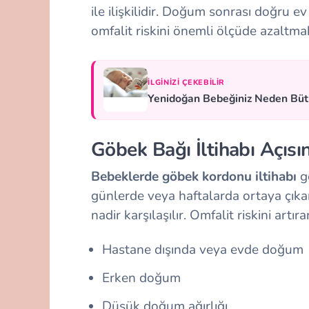
ile ilişkilidir. Doğum sonrası doğru e
omfalit riskini önemli ölçüde azaltma
İLGINIZI ÇEKEBILIR
Yenidoğan Bebeğiniz Neden Bü
Göbek Bağı İltihabı Açısı
Bebeklerde göbek kordonu iltihabı
ge
günlerde veya haftalarda ortaya çık
nadir karşılaşılır. Omfalit riskini artır
Hastane dışında veya evde doğum
Erken doğum
Düşük doğum ağırlığı