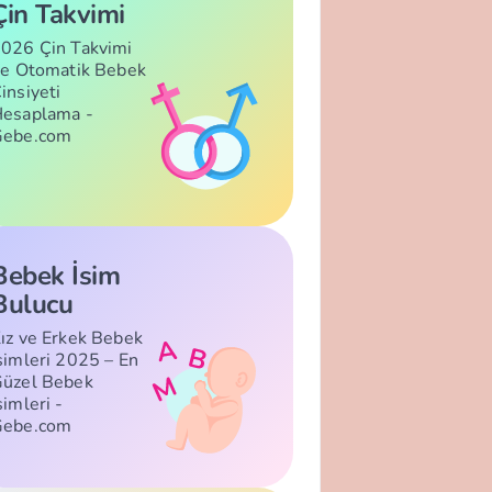
Çin Takvimi
026 Çin Takvimi
le Otomatik Bebek
insiyeti
esaplama -
Gebe.com
Bebek İsim
Bulucu
ız ve Erkek Bebek
simleri 2025 – En
üzel Bebek
simleri -
Gebe.com