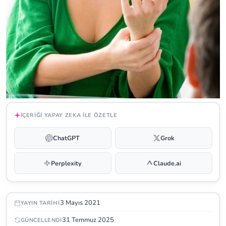
İÇERIĞI YAPAY ZEKA ILE ÖZETLE
ChatGPT
Grok
Perplexity
Claude.ai
3 Mayıs 2021
YAYIN TARIHI
31 Temmuz 2025
GÜNCELLENDI