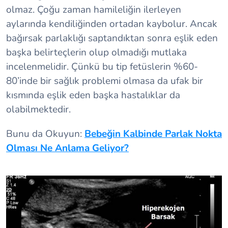
olmaz. Çoğu zaman hamileliğin ilerleyen
aylarında kendiliğinden ortadan kaybolur. Ancak
bağırsak parlaklığı saptandıktan sonra eşlik eden
başka belirteçlerin olup olmadığı mutlaka
incelenmelidir. Çünkü bu tip fetüslerin %60-
80’inde bir sağlık problemi olmasa da ufak bir
kısmında eşlik eden başka hastalıklar da
olabilmektedir.
Bunu da Okuyun:
Bebeğin Kalbinde Parlak Nokta
Olması Ne Anlama Geliyor?