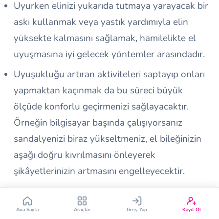
Uyurken elinizi yukarıda tutmaya yarayacak bir
askı kullanmak veya yastık yardımıyla elin
yüksekte kalmasını sağlamak, hamilelikte el
uyuşmasına iyi gelecek yöntemler arasındadır.
Uyuşukluğu artıran aktiviteleri saptayıp onları
Çin Takvimi
Bebek İsim Bulucu
yapmaktan kaçınmak da bu süreci büyük
ölçüde konforlu geçirmenizi sağlayacaktır.
Bebek Burcu
Bebek Aşı Takvimi
Örneğin bilgisayar başında çalışıyorsanız
sandalyenizi biraz yükseltmeniz, el bileğinizin
Vücut Kitle Endeksi
Gebelik Hesaplama
aşağı doğru kıvrılmasını önleyerek
şikâyetlerinizin artmasını engelleyecektir.
Yumurtlama Hesaplama
Gebe Sözlüğü
Fındık, brokoli, sarımsak, avokado ve somon gibi
B6 vitamini açısından zengin beslenmek de
Ana Sayfa
Araçlar
Giriş Yap
Kayıt Ol