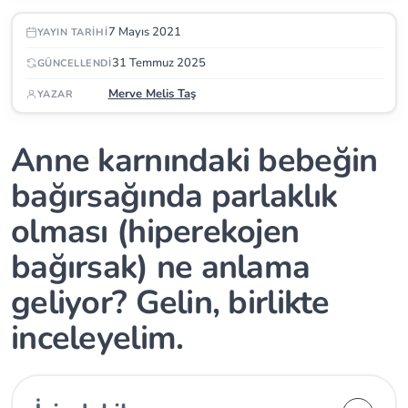
7 Mayıs 2021
YAYIN TARIHI
31 Temmuz 2025
GÜNCELLENDI
Merve Melis Taş
YAZAR
Anne karnındaki bebeğin
bağırsağında parlaklık
olması (hiperekojen
bağırsak) ne anlama
geliyor? Gelin, birlikte
inceleyelim.