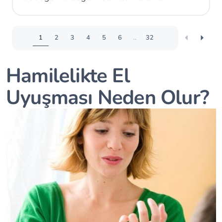
sağlayabilir.
1
2
3
4
5
6
...
32
Hamilelikte El
Uyuşması Neden Olur?