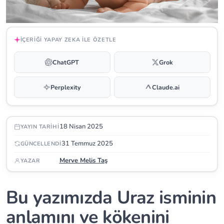
İÇERIĞI YAPAY ZEKA ILE ÖZETLE
ChatGPT
Grok
Perplexity
Claude.ai
18 Nisan 2025
YAYIN TARIHI
31 Temmuz 2025
GÜNCELLENDI
Merve Melis Taş
YAZAR
Bu yazımızda Uraz isminin
anlamını ve kökenini