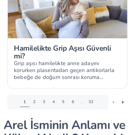
Hamilelikte Grip Aşısı Güvenli
mi?
Grip aşısı hamilelikte anne adayını
korurken plasentadan geçen antikorlarla
bebeğe de doğum sonrası koruma
sağlayabilir.
1
2
3
4
5
6
...
32
Arel İsminin Anlamı ve