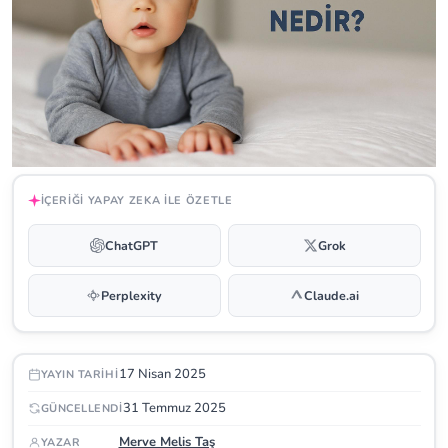
İÇERIĞI YAPAY ZEKA ILE ÖZETLE
ChatGPT
Grok
Perplexity
Claude.ai
17 Nisan 2025
YAYIN TARIHI
31 Temmuz 2025
GÜNCELLENDI
Merve Melis Taş
YAZAR