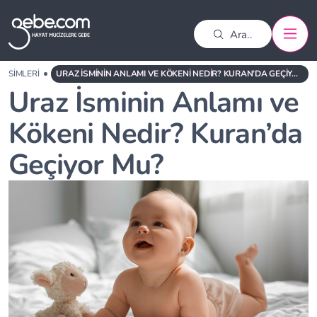
K İSIMLERI
​URAZ İSMININ ANLAMI VE KÖKENI NEDIR?​ KURAN’DA GEÇIYOR MU?
​Uraz İsminin Anlamı ve
Kökeni Nedir?​ Kuran’da
Geçiyor Mu?