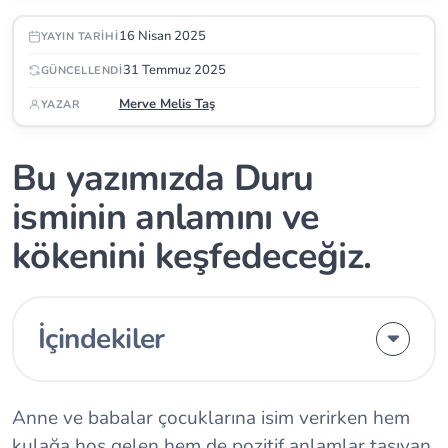
16 Nisan 2025
YAYIN TARIHI
31 Temmuz 2025
GÜNCELLENDI
Merve Melis Taş
YAZAR
Bu yazımızda Duru
isminin anlamını ve
kökenini keşfedeceğiz.
İçindekiler
Anne ve babalar çocuklarına isim verirken hem
kulağa hoş gelen hem de pozitif anlamlar taşıyan