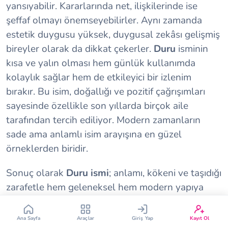
yansıyabilir. Kararlarında net, ilişkilerinde ise
şeffaf olmayı önemseyebilirler. Aynı zamanda
estetik duygusu yüksek, duygusal zekâsı gelişmiş
bireyler olarak da dikkat çekerler.
Duru
isminin
kısa ve yalın olması hem günlük kullanımda
kolaylık sağlar hem de etkileyici bir izlenim
Çin Takvimi
Bebek İsim Bulucu
bırakır. Bu isim, doğallığı ve pozitif çağrışımları
sayesinde özellikle son yıllarda birçok aile
tarafından tercih ediliyor. Modern zamanların
Bebek Burcu
Bebek Aşı Takvimi
sade ama anlamlı isim arayışına en güzel
örneklerden biridir.
Vücut Kitle Endeksi
Gebelik Hesaplama
Sonuç olarak
Duru ismi
; anlamı, kökeni ve taşıdığı
Yumurtlama Hesaplama
Gebe Sözlüğü
zarafetle hem geleneksel hem modern yapıya
sahip isimler arasında yer alıyor. Kuran’da
geçmemesine rağmen olumlu anlamı sayesinde
Ana Sayfa
Araçlar
Giriş Yap
Kayıt Ol