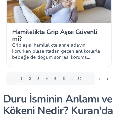
Hamilelikte Grip Aşısı Güvenli
mi?
Grip aşısı hamilelikte anne adayını
korurken plasentadan geçen antikorlarla
bebeğe de doğum sonrası koruma
sağlayabilir.
1
2
3
4
5
6
...
32
Duru İsminin Anlamı ve
Kökeni Nedir? Kuran'da