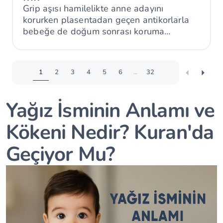
Grip aşısı hamilelikte anne adayını
korurken plasentadan geçen antikorlarla
bebeğe de doğum sonrası koruma
sağlayabilir.
1
2
3
4
5
6
...
32
Yağız İsminin Anlamı ve
Kökeni Nedir? Kuran'da
Geçiyor Mu?