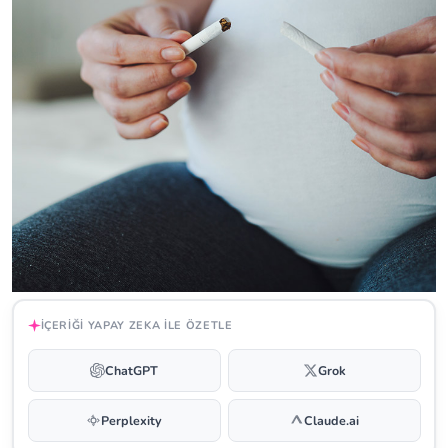
İÇERIĞI YAPAY ZEKA ILE ÖZETLE
ChatGPT
Grok
Perplexity
Claude.ai