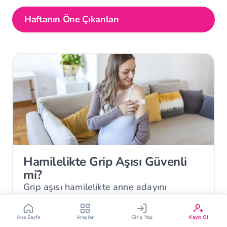
Haftanın Öne Çıkanları
Çin Takvimi
Bebek İsim Bulucu
Bebek Burcu
Bebek Aşı Takvimi
Vücut Kitle Endeksi
Gebelik Hesaplama
Hamilelikte Grip Aşısı Güvenli
mi?
Yumurtlama Hesaplama
Gebe Sözlüğü
Grip aşısı hamilelikte anne adayını
korurken plasentadan geçen antikorlarla
bebeğe de doğum sonrası koruma
Ana Sayfa
Araçlar
Giriş Yap
Kayıt Ol
sağlayabilir.