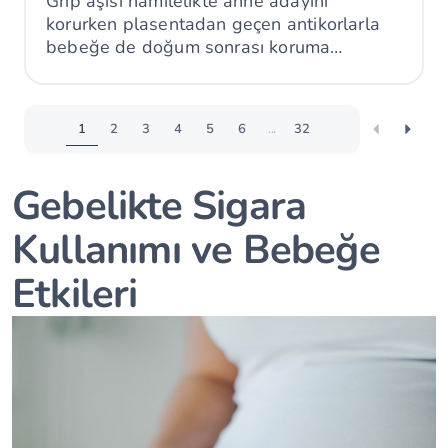
Grip aşısı hamilelikte anne adayını
korurken plasentadan geçen antikorlarla
bebeğe de doğum sonrası koruma
sağlayabilir.
1
2
3
4
5
6
...
32
Gebelikte Sigara
Kullanımı ve Bebeğe
Etkileri