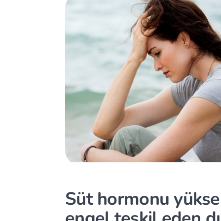
Süt hormonu yükse
engel teşkil eden d