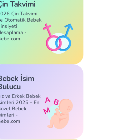
Çin Takvimi
026 Çin Takvimi
le Otomatik Bebek
insiyeti
esaplama -
Gebe.com
Bebek İsim
Bulucu
ız ve Erkek Bebek
simleri 2025 – En
üzel Bebek
simleri -
Gebe.com