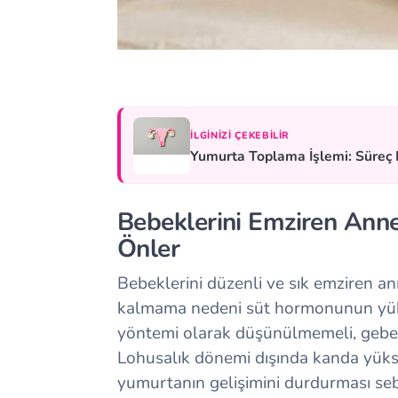
İLGINIZI ÇEKEBILIR
Yumurta Toplama İşlemi: Süreç N
Bebeklerini Emziren Anne
Önler
Bebeklerini düzenli ve sık emziren 
kalmama nedeni süt hormonunun yük
yöntemi olarak düşünülmemeli, gebeli
Lohusalık dönemi dışında kanda yü
yumurtanın gelişimini durdurması seb