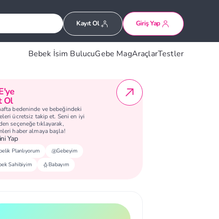
Kayıt Ol
Giriş Yap
Bebek İsim Bulucu
Gebe Mag
Araçlar
Testler
E'ye
t Ol
hafta bedeninde ve bebeğindeki
leri ücretsiz takip et. Seni en iyi
eden seçeneğe tıklayarak,
mleri haber almaya başla!
ni Yap
elik Planlıyorum
Gebeyim
bek Sahibiyim
Babayım