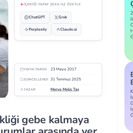
İÇERIĞI YAPAY ZEKA ILE ÖZETLE
2
ChatGPT
Grok
i
C
Perplexity
Claude.ai
H
23 Mayıs 2017
YAYIN TARIHI
31 Temmuz 2025
GÜNCELLENDI
Merve Melis Taş
YAZAR
K
İ
G
İ
kliği gebe kalmaya
urumlar arasında yer