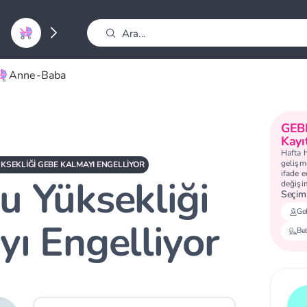
Anne-Baba
GEB
Kayı
Hafta 
gelişme
SEKLIĞI GEBE KALMAYI ENGELLIYOR
ifade 
 Yüksekliği
değişi
Seçimi
Geb
ı Engelliyor
Be