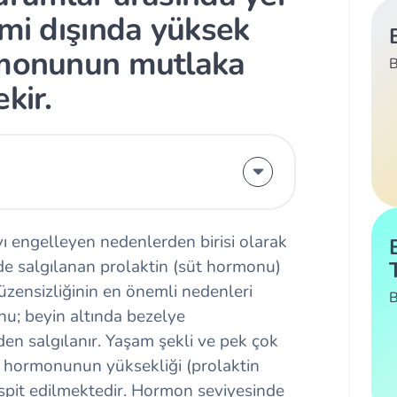
emi dışında yüksek
rmonunun mutlaka
B
kir.
 engelleyen nedenlerden birisi olarak
de salgılanan prolaktin (süt hormonu)
ensizliğinin en önemli nedenleri
B
nu; beyin altında bezelye
n salgılanır. Yaşam şekli ve pek çok
süt hormonunun yüksekliği (prolaktin
tespit edilmektedir. Hormon seviyesinde