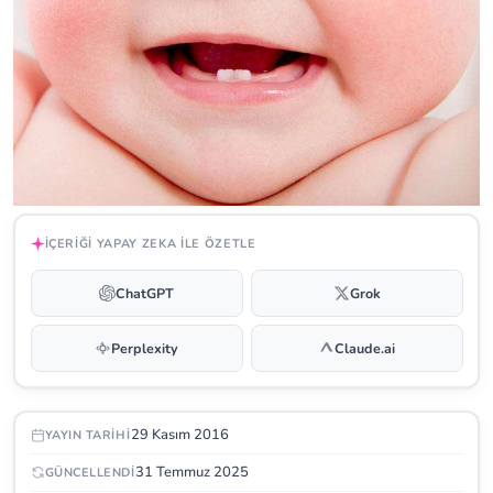
İÇERIĞI YAPAY ZEKA ILE ÖZETLE
ChatGPT
Grok
Perplexity
Claude.ai
29 Kasım 2016
YAYIN TARIHI
31 Temmuz 2025
GÜNCELLENDI