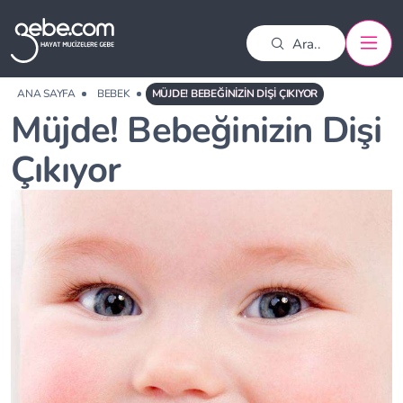
ANA SAYFA
BEBEK
MÜJDE! BEBEĞINIZIN DIŞI ÇIKIYOR
Müjde! Bebeğinizin Dişi
Çıkıyor