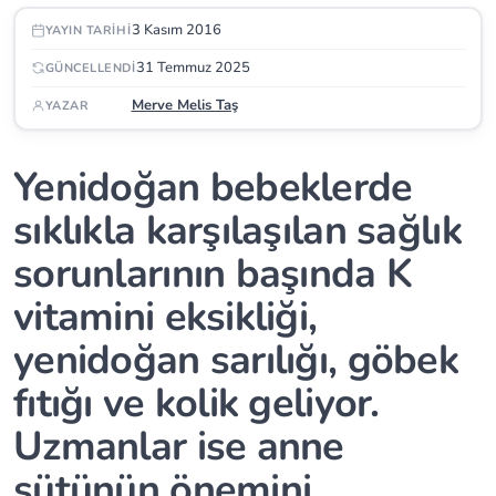
3 Kasım 2016
YAYIN TARIHI
31 Temmuz 2025
GÜNCELLENDI
Merve Melis Taş
YAZAR
Yenidoğan bebeklerde
sıklıkla karşılaşılan sağlık
sorunlarının başında K
vitamini eksikliği,
yenidoğan sarılığı, göbek
fıtığı ve kolik geliyor.
Uzmanlar ise anne
sütünün önemini