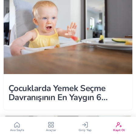
Çin Takvimi
Bebek İsim Bulucu
Bebek Burcu
Bebek Aşı Takvimi
Çocuklarda Yemek Seçme
Vücut Kitle Endeksi
Gebelik Hesaplama
Davranışının En Yaygın 6
Nedeni
Yumurtlama Hesaplama
Gebe Sözlüğü
Ana Sayfa
Araçlar
Giriş Yap
Kayıt Ol