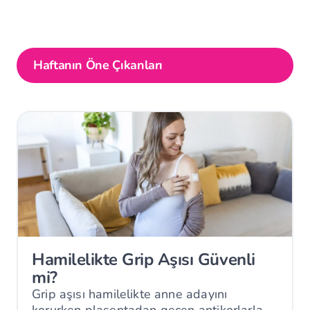
Haftanın Öne Çıkanları
Hamilelikte Grip Aşısı Güvenli
mi?
Grip aşısı hamilelikte anne adayını
korurken plasentadan geçen antikorlarla