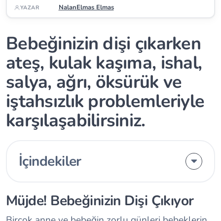
NalanElmas Elmas
YAZAR
Bebeğinizin dişi çıkarken
ateş, kulak kaşıma, ishal,
salya, ağrı, öksürük ve
iştahsızlık problemleriyle
karşılaşabilirsiniz.
İçindekiler
Müjde! Bebeğinizin Dişi Çıkıyor
Birçok anne ve bebeğin zorlu günleri bebeklerin